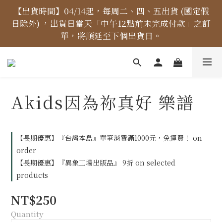
【價格標示更新】異象出版品-價格標示更新為原價，
【出貨時間】04/14起，每周二、四、五出貨 (國定假
日除外) ，出貨日當天「中午12點前未完成付款」之訂
折扣一律購物車計算。
單，將順延至下個出貨日。
【免運金額】台灣地區全站滿1000元免運費！
Akids因為祢真好 樂譜
【價格標示更新】異象出版品-價格標示更新為原價，
折扣一律購物車計算。
【長期優惠】『台灣本島』單筆消費滿1000元，免運費！ on
order
【長期優惠】『異象工場出版品』 9折 on selected
products
NT$250
Quantity