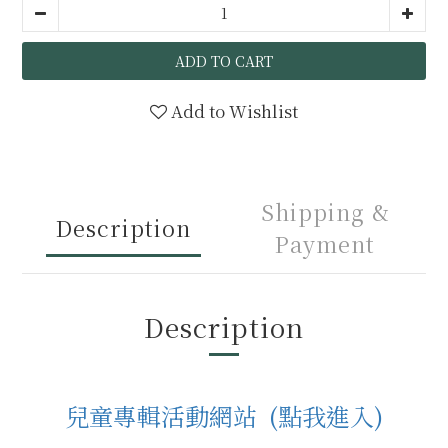
ADD TO CART
Add to Wishlist
Shipping &
Description
Payment
Description
兒童專輯活動網站 (點我進入)