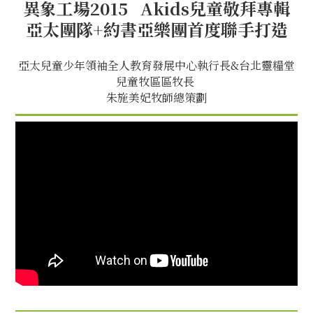
異象工場2015 Akids兒童敬拜專輯
亞太團隊+約書亞樂團首度聯手打造
亞太兒童少年領袖全人教育發展中心執行長&台北靈糧堂
兒童牧區區牧長
朱施美妃牧師總策劃