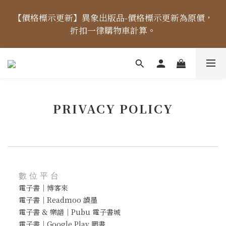
【價格標示更新】異象出版品-價格標示更新為原價，
【價格標示更新】異象出版品-價格標示更新為原價，
折扣一律購物車計算。
折扣一律購物車計算。
【出貨時間】04/14起，每周二、四、五出貨 (國定假
日除外) ，出貨日當天「中午12點前未完成付款」之訂
單，將順延至下個出貨日。
PRIVACY POLICY
【免運金額】台灣地區全站滿1000元免運費！
【價格標示更新】異象出版品-價格標示更新為原價，
折扣一律購物車計算。
數位平台
電子書｜博客來
電子書｜Readmoo 讀墨
電子書 & 樂譜｜Pubu 電子書城
電子書｜Google Play 圖書