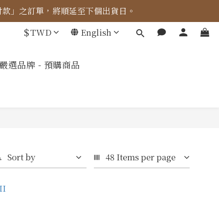
成付款」之訂單，將順延至下個出貨日。
車計算。
$
TWD
English
車計算。
嚴選品牌 - 預購商品
Sort by
48 Items per page