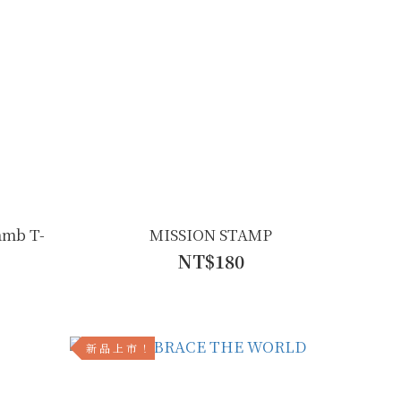
amb T-
MISSION STAMP
NT$180
新 品 上 市 ！