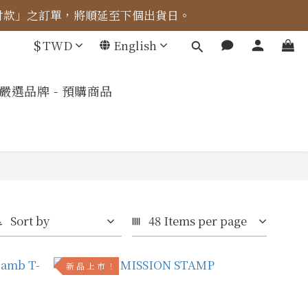
成付款」之訂單，將順延至下個出貨日。
車計算。
$
TWD
English
車計算。
嚴選品牌 - 預購商品
Sort by
48 Items per page
新 品 上 市 ！