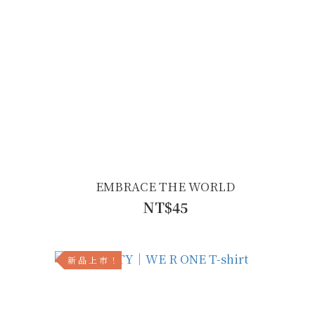
EMBRACE THE WORLD
NT$45
新 品 上 市 ！