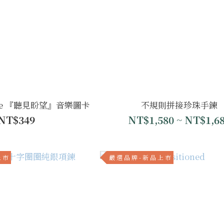
 Hope 『聽見盼望』音樂圖卡
不規則拼接珍珠手鍊
NT$349
NT$1,580 ~ NT$1,6
上 市
嚴 選 品 牌 - 新 品 上 市