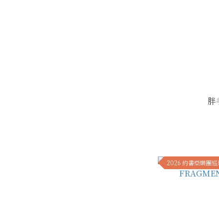
胖
2026 約書亞樂團巡