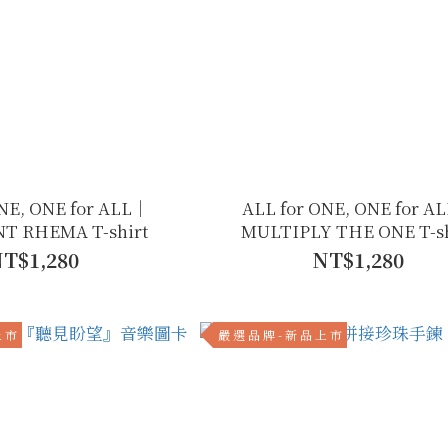
ONE, ONE for ALL｜
ALL for ONE, ONE for A
T RHEMA T-shirt
MULTIPLY THE ONE T-sh
T$1,280
NT$1,280
上 市
嚴 選 品 牌 - 新 品 上 市