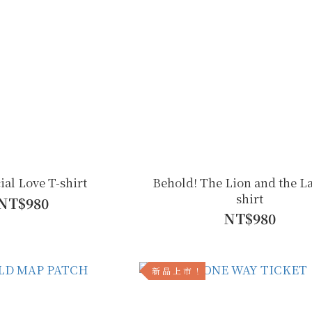
cial Love T-shirt
Behold! The Lion and the L
shirt
NT$980
NT$980
新 品 上 市 ！