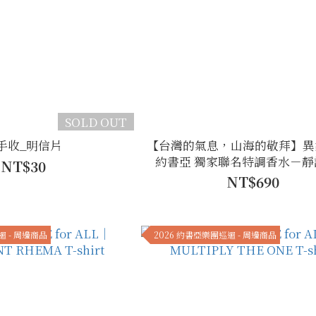
SOLD OUT
手收_明信片
【台灣的氣息，山海的敬拜】異
約書亞 獨家聯名特調香水－靜
NT$30
NT$690
迴 - 周邊商品
2026 約書亞樂團巡迴 - 周邊商品