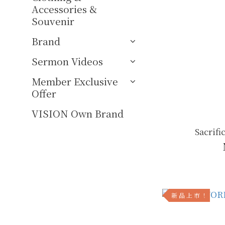
Accessories &
Souvenir
Brand
Sermon Videos
Member Exclusive
Offer
VISION Own Brand
Sacrifi
新 品 上 市 ！