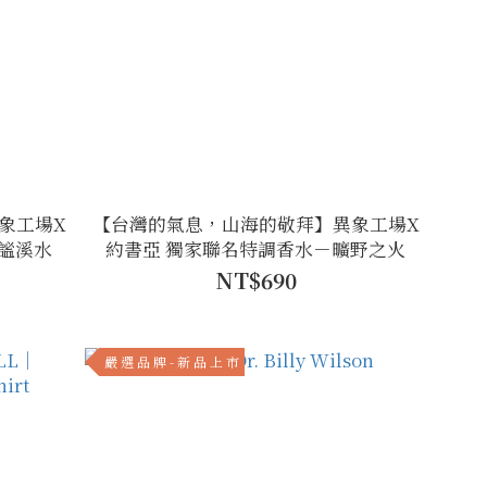
象工場X
【台灣的氣息，山海的敬拜】異象工場X
謐溪水
約書亞 獨家聯名特調香水－曠野之火
NT$690
嚴 選 品 牌 - 新 品 上 市