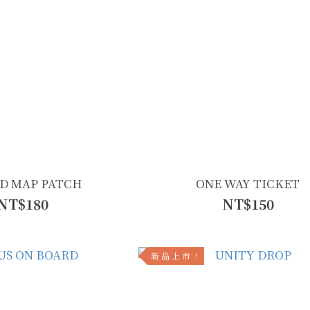
D MAP PATCH
ONE WAY TICKET
NT$180
NT$150
新 品 上 市 ！