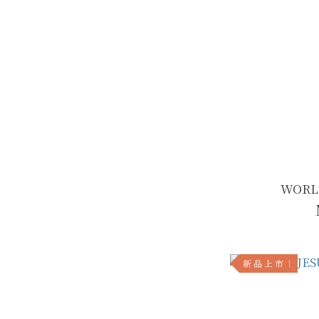
WORL
新 品 上 市 ！