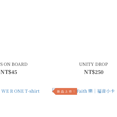
US ON BOARD
UNITY DROP
NT$45
NT$250
新 品 上 市 ！