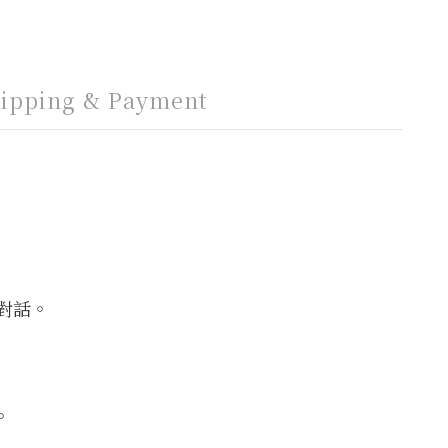
ipping & Payment
對話。
。