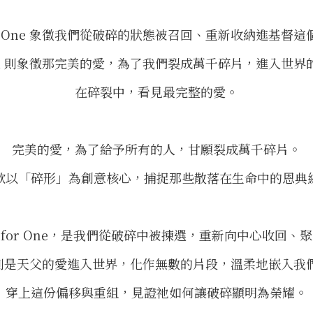
for One 象徵我們從破碎的狀態被召回、重新收納進基督
r All 則象徵那完美的愛，為了我們裂成萬千碎片，進入世
在碎裂中，看見最完整的愛。
完美的愛，為了給予所有的人，甘願裂成萬千碎片。
款以「碎形」為創意核心，捕捉那些散落在生命中的恩典
ll for One，是我們從破碎中被揀選，重新向中心收回、
 All，則是天父的愛進入世界，化作無數的片段，溫柔地嵌入
穿上這份偏移與重組，見證祂如何讓破碎顯明為榮耀。