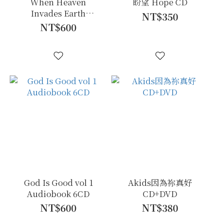
When Heaven
盼望 Hope CD
Invades Earth
NT$350
Audiobook 6CD
NT$600
God Is Good vol 1
Akids因為祢真好
Audiobook 6CD
CD+DVD
NT$600
NT$380