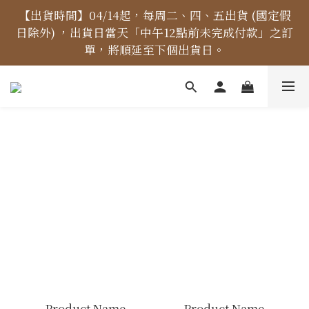
【價格標示更新】異象出版品-價格標示更新為原價，
【出貨時間】04/14起，每周二、四、五出貨 (國定假
日除外) ，出貨日當天「中午12點前未完成付款」之訂
折扣一律購物車計算。
單，將順延至下個出貨日。
【免運金額】台灣地區全站滿1000元免運費！
【價格標示更新】異象出版品-價格標示更新為原價，
折扣一律購物車計算。
Product Name
Product Name