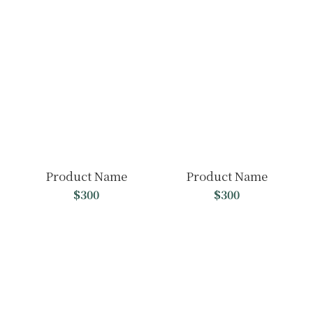
Product Name
Product Name
$300
$300