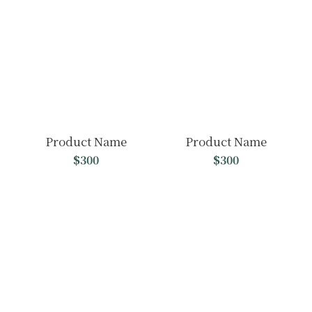
Product Name
Product Name
$300
$300