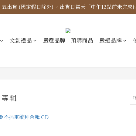
四、五出貨 (國定假日除外) ，出貨日當天「中午12點前未完
標示更新】異象出版品-價格標示更新為原價，折扣一律購物
【免運金額】台灣地區全站滿1000元免運費！
標示更新】異象出版品-價格標示更新為原價，折扣一律購物
文創禮品
嚴選品牌 - 預購商品
嚴選品牌
創專輯