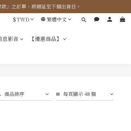
成付款」之訂單，將順延至下個出貨日。
車計算。
$
TWD
繁體中文
車計算。
信息影音
【優惠商品】
商品排序
每頁顯示 48 個