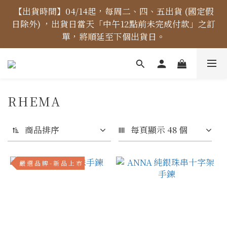
【價格標示更新】異象出版品-價格標示更新為原價，
【出貨時間】04/14起，每周二、四、五出貨 (國定假
日除外) ，出貨日當天「中午12點前未完成付款」之訂
折扣一律購物車計算。
單，將順延至下個出貨日。
【免運金額】台灣地區全站滿1000元免運費！
RHEMA
【價格標示更新】異象出版品-價格標示更新為原價，
折扣一律購物車計算。
商品排序
每頁顯示 48 個
嚴 選 品 牌 - 新 品 上 市