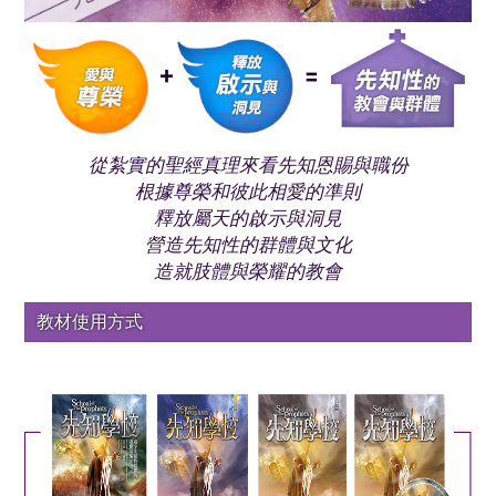
從紮實的聖經真理來看先知恩賜與職份
根據尊榮和彼此相愛的準則
釋放屬天的啟示與洞見
營造先知性的群體與文化
造就肢體與榮耀的教會
教材使用方式