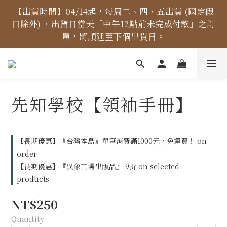
【價格標示更新】異象出版品-價格標示更新為原價，
【出貨時間】04/14起，每周二、四、五出貨 (國定假
日除外) ，出貨日當天「中午12點前未完成付款」之訂
折扣一律購物車計算。
單，將順延至下個出貨日。
【免運金額】台灣地區全站滿1000元免運費！
先知學校【領袖手冊】
【價格標示更新】異象出版品-價格標示更新為原價，
折扣一律購物車計算。
【長期優惠】『台灣本島』單筆消費滿1000元，免運費！ on
order
【長期優惠】『異象工場出版品』 9折 on selected
products
NT$250
Quantity