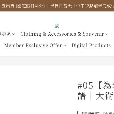
四、五出貨 (國定假日除外) ，出貨日當天「中午12點前未完
標示更新】異象出版品-價格標示更新為原價，折扣一律購物
【免運金額】台灣地區全站滿1000元免運費！
標示更新】異象出版品-價格標示更新為原價，折扣一律購物
樂專區
Clothing & Accessories & Souvenir
Member Exclusive Offer
Digital Products
#05【
譜｜大衛
【長期優惠】『台灣本