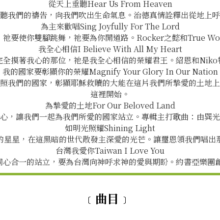
從天上垂聽Hear Us From Heaven
聽我們的禱告，向我們吹出生命氣息。治德真情詮釋出從地上呼
為主來歡唱Sing Joyfully For The Lord
使你雙腳跳舞，祂要為你開道路。Rocker之懿和True Wor
我全心相信I Believe With All My Heart
全摸著我心的那位，祂是我全心相信的榮耀君王。紹恩和Nik
我的國家要彰顯你的榮耀Magnify Your Glory In Our Nation
照我們的國家，彰顯耶穌救贖的大能在這片我們所摯愛的土地上
這裡開始。
為摯愛的土地For Our Beloved Land
心，讓我們一起為我們所愛的國家站立。專輯主打歌曲：由巽光
如明光照耀Shining Light
的星星，在這黑暗的世代散發主深愛的光芒。讓璽恩領我們唱出
台灣我愛你Taiwan I Love You
同心合一的站立，要為台灣向神呼求神的愛與期盼。約書亞樂團創
﹝曲目﹞