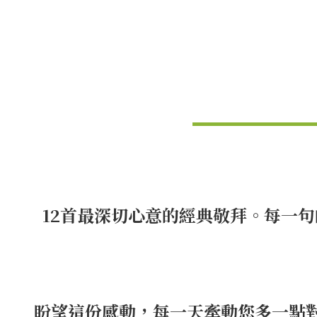
12首最深切心意的經典敬拜。每一
盼望這份感動，每一天牽動您多一點