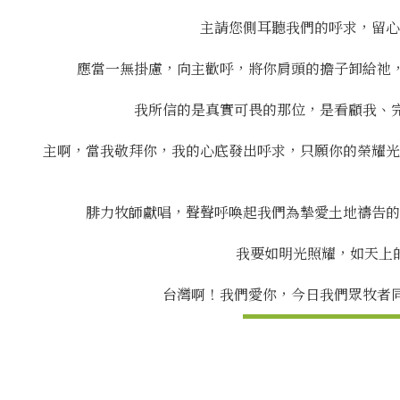
主請您側耳聽我們的呼求，留心
應當一無掛慮，向主歡呼，將你肩頭的擔子卸給祂，祂要
我所信的是真實可畏的那位，是看顧我、完
主啊，當我敬拜你，我的心底發出呼求，只願你的榮耀光
腓力牧師獻唱，聲聲呼喚起我們為摯愛土地禱告的
我要如明光照耀，如天上
台灣啊！我們愛你，今日我們眾牧者