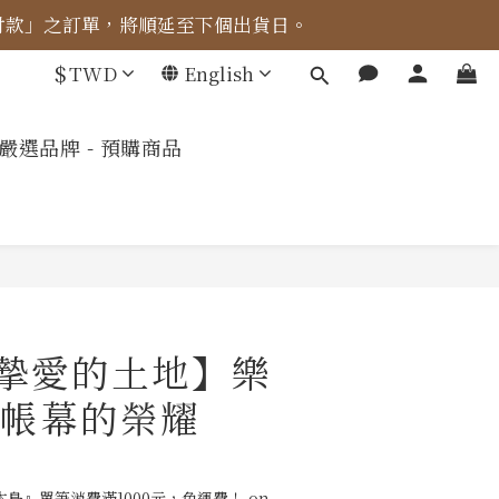
成付款」之訂單，將順延至下個出貨日。
車計算。
$
TWD
English
車計算。
嚴選品牌 - 預購商品
為摯愛的土地】樂
帳幕的榮耀
島』單筆消費滿1000元，免運費！ on