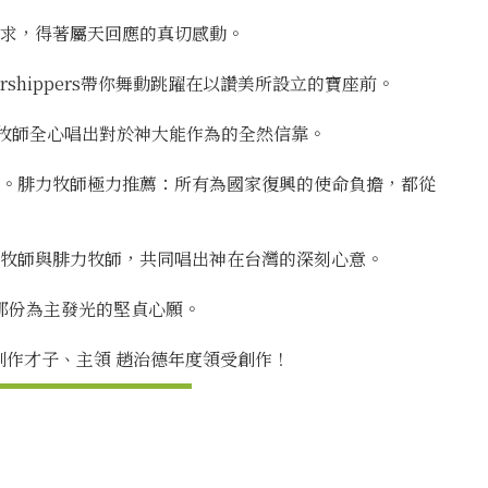
求，得著屬天回應的真切感動。
shippers帶你舞動跳躍在以讚美所設立的寶座前。
o牧師全心唱出對於神大能作為的全然信靠。
。腓力牧師極力推薦：所有為國家復興的使命負擔，都從
牧師與腓力牧師，共同唱出神在台灣的深刻心意。
那份為主發光的堅貞心願。
作才子、主領 趙治德年度領受創作！