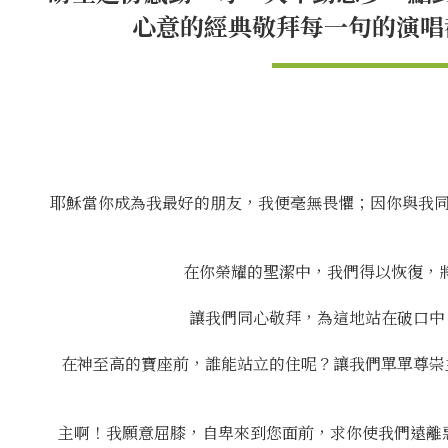
心意的經典敬拜每一句的演唱
耶穌當你成為我最好的朋友，我便毫無畏懼；因你與我同行，
在你榮耀的聖潔中，我們得以恢復，將一切都
讓我們同心敬拜，為這地站在破口中，同
在神至高的寶座前，誰能站立的住呢？讓我們單單尊崇主名
主啊！我願意屈膝，自卑來到您面前，求你使我們遠離惡行