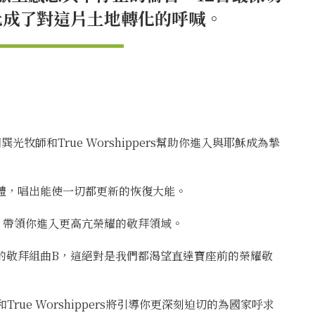
化成了對這片土地轉化的呼喊。
和True Worshippers幫助你進入與耶穌成為摯
le混合體，唱出能使一切都更新的恢復大能。
曲A，帶領你進入更高亢榮耀的敬拜領域。
rs的敬拜組曲B，這絕對是我們都渴望直達寶座前的榮耀敬
 Worshippers將引導你更深刻迫切的為國家呼求