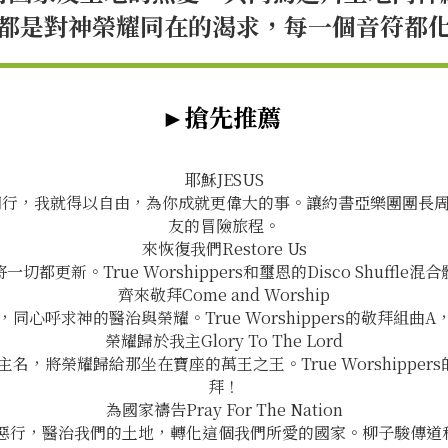
都是對神榮耀同在的渴求，每一個音符都
►搶先推薦
耶穌JESUS
我就得以自由，為你成就更偉大的事。讓約書亞樂團團長周巽光牧師
友的冒險旅程。
來恢復我們Restore Us
更新。True Worshippers和璽恩的Disco Shuff
齊來敬拜Come and Worship
心呼求神的醫治與榮耀。True Worshippers的敬拜組
榮耀歸於我主Glory To The Lord
，將榮耀歸給那坐在寶座的萬王之王。True Worshippe
拜！
為國家禱告Pray For The Nation
，醫治我們的土地，轉化這個我們所愛的國家。柳子駿傳道和True