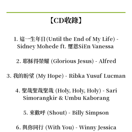
【CD收錄】
1. 這一生年日(Until the End of My Life) -
Sidney Mohede ft. 璽恩SiEn Vanessa
2. 耶穌得榮耀 (Glorious Jesus) - Alfred
3. 我的盼望 (My Hope) - Ribka Yusuf Lucman
4. 聖哉聖哉聖哉 (Holy, Holy, Holy) - Sari
Simorangkir & Umbu Kaborang
5. 來歡呼 (Shout) - Billy Simpson
6. 與你同行 (With You) - Winny Jessica