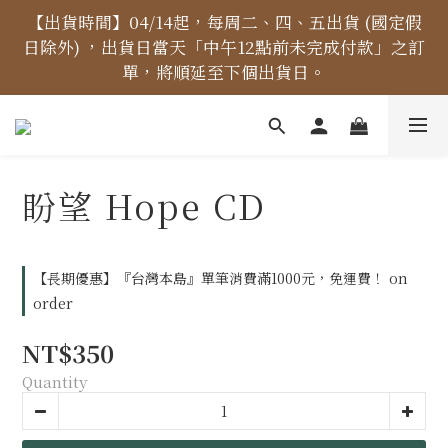
【價格標示更新】異象出版品-價格標示更新為原價，
【出貨時間】04/14起，每周二、四、五出貨 (國定假
日除外) ，出貨日當天「中午12點前未完成付款」之訂
折扣一律購物車計算。
單，將順延至下個出貨日。
【免運金額】台灣地區全站滿1000元免運費！
盼望 Hope CD
【價格標示更新】異象出版品-價格標示更新為原價，
折扣一律購物車計算。
【長期優惠】『台灣本島』單筆消費滿1000元，免運費！ on
order
NT$350
Quantity