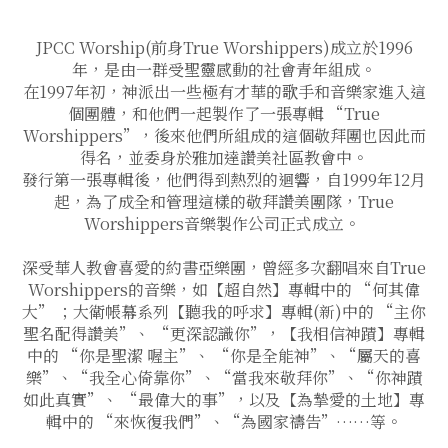
JPCC Worship(前身True Worshippers)成立於1996
年，是由一群受聖靈感動的社會青年組成。
在1997年初，神派出一些極有才華的歌手和音樂家進入這
個團體，和他們一起製作了一張專輯 “True
Worshippers”，後來他們所組成的這個敬拜團也因此而
得名，並委身於雅加達讚美社區教會中。
發行第一張專輯後，他們得到熱烈的迴響，自1999年12月
起，為了成全和管理這樣的敬拜讚美團隊，True
Worshippers音樂製作公司正式成立。
深受華人教會喜愛的約書亞樂團，曾經多次翻唱來自True
Worshippers的音樂，如【超自然】專輯中的 “何其偉
大” ；大衛帳幕系列【聽我的呼求】專輯(新)中的 “主你
聖名配得讚美”、 “更深認識你”，【我相信神蹟】專輯
中的 “你是聖潔 喔主”、 “你是全能神”、“屬天的喜
樂”、“我全心倚靠你”、“當我來敬拜你”、“你神蹟
如此真實”、 “最偉大的事”，以及【為摯愛的土地】專
輯中的 “來恢復我們”、“為國家禱告”……等。