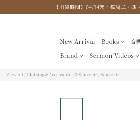
【出貨時間】04/14起，每周二、
【價格
【價格
New Arrival
Books
音
Brand
Sermon Videos
View All
/
Clothing & Accessories & Souvenir
/
Souvenir