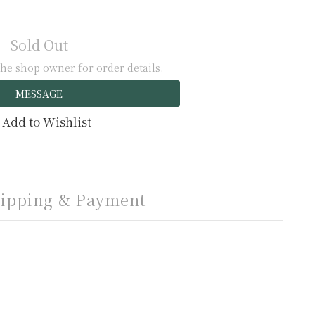
Sold Out
he shop owner for order details.
MESSAGE
Add to Wishlist
ipping & Payment