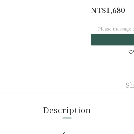
NT$1,680
Please message t
Sh
Description