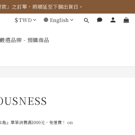
成付款」之訂單，將順延至下個出貨日。
車計算。
$
TWD
English
車計算。
嚴選品牌 - 預購商品
OUSNESS
島』單筆消費滿1000元，免運費！ on