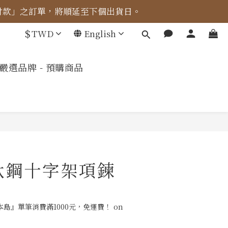
成付款」之訂單，將順延至下個出貨日。
車計算。
$
TWD
English
車計算。
嚴選品牌 - 預購商品
鈦鋼十字架項鍊
島』單筆消費滿1000元，免運費！ on