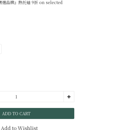
牌』熱托迪 9折 on selected
ADD TO CART
Add to Wishlist