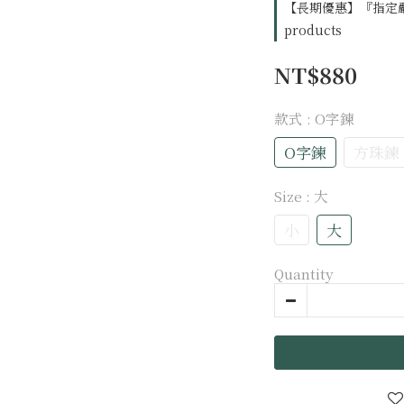
【長期優惠】『指定嚴選品
products
NT$880
款式
: O字鍊
O字鍊
方珠鍊
Size
: 大
小
大
Quantity