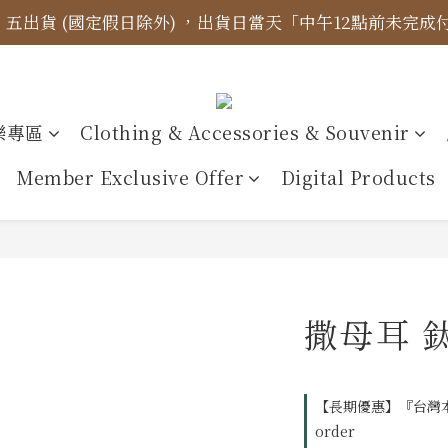
四、五出貨 (國定假日除外) ，出貨日當天「中午12點前未完
標示更新】異象出版品-價格標示更新為原價，折扣一律購物
【免運金額】台灣地區全站滿1000元免運費！
標示更新】異象出版品-價格標示更新為原價，折扣一律購物
樂專區
Clothing & Accessories & Souvenir
Member Exclusive Offer
Digital Products
撒母耳 
【長期優惠】『台灣本
order