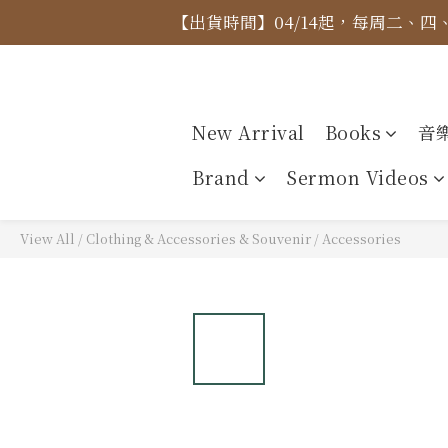
【出貨時間】04/14起，每周二、
【價格
【價格
New Arrival
Books
音
Brand
Sermon Videos
View All
/
Clothing & Accessories & Souvenir
/
Accessories