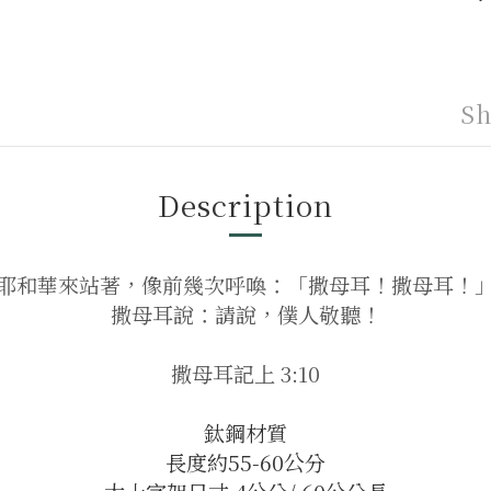
Sh
Description
耶和華來站著，像前幾次呼喚：「撒母耳！撒母耳！
撒母耳說：請說，僕人敬聽！
撒母耳記上 3:10
鈦鋼材質
長度約55-60公分