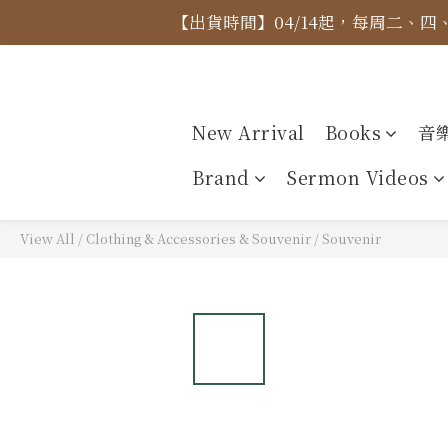
【出貨時間】04/14起，每周二、
【價格
【價格
New Arrival
Books
音
Brand
Sermon Videos
View All
/
Clothing & Accessories & Souvenir
/
Souvenir