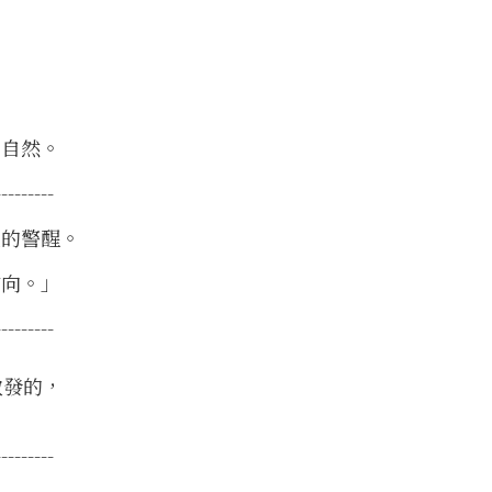
爽自然。
---------
悅的警醒。
方向。」
---------
散發的，
---------