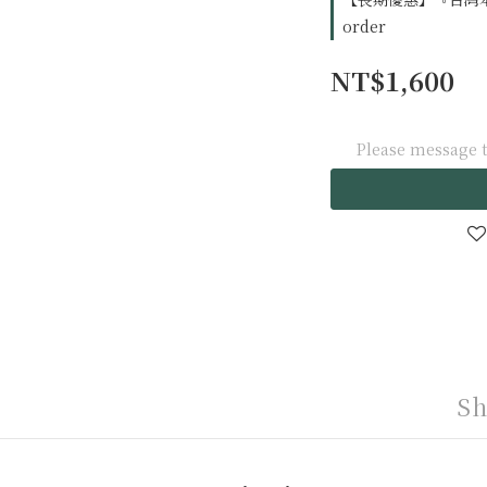
order
NT$1,600
Please message t
Sh