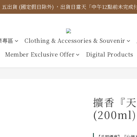
四、五出貨 (國定假日除外) ，出貨日當天「中午12點前未完
標示更新】異象出版品-價格標示更新為原價，折扣一律購物
【免運金額】台灣地區全站滿1000元免運費！
標示更新】異象出版品-價格標示更新為原價，折扣一律購物
樂專區
Clothing & Accessories & Souvenir
Member Exclusive Offer
Digital Products
擴香『天
(200m
【長期優惠】『台灣本