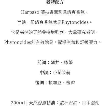
獨特配方
Harpazo 藤枝香薰別具清爽香氣，
而這一份清爽香氣就是Phytoncides。
它是森林的天然免疫增強劑，大量研究表明，
Phytoncides能有效除臭，潔淨空氣和舒緩壓力。 ⠀
前調：
龍井、綠茶
中調：
小花茉莉
後調：
頓加豆、檀香
200ml | 天然香薰精油：
歐洲香油．日本溶劑