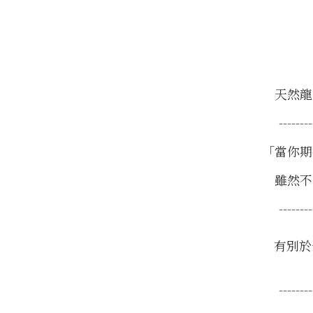
天然龍
--------
「當你期
雖然不
--------
有別於
--------