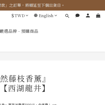
成付款」之訂單，將順延至下個出貨日。
車計算。
$
TWD
English
車計算。
嚴選品牌 - 預購商品
然藤枝香薰』
l)【西湖龍井】
島』單筆消費滿1000元，免運費！ on