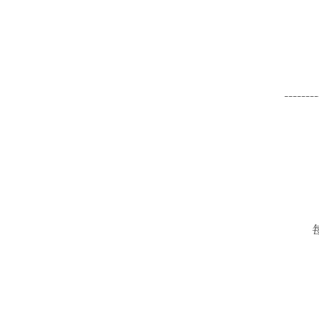
--------