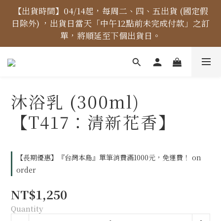
【價格標示更新】異象出版品-價格標示更新為原價，
【出貨時間】04/14起，每周二、四、五出貨 (國定假
日除外) ，出貨日當天「中午12點前未完成付款」之訂
折扣一律購物車計算。
單，將順延至下個出貨日。
【免運金額】台灣地區全站滿1000元免運費！
沐浴乳 (300ml)
【價格標示更新】異象出版品-價格標示更新為原價，
【T417：清新花香】
折扣一律購物車計算。
【長期優惠】『台灣本島』單筆消費滿1000元，免運費！ on
order
NT$1,250
Quantity