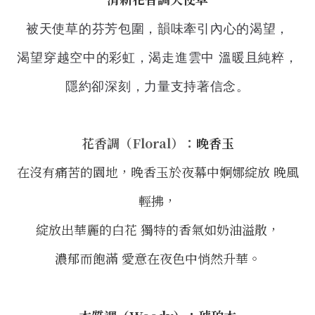
被天使草的芬芳包圍，韻味牽引內心的渴望，
渴望穿越空中的彩虹，
渴走進雲中 溫暖且純粹，
隱約卻深刻，力量支持著信念。
花香調（Floral）：
晚香玉
在沒有痛苦的園地，晚香玉於夜幕中婀娜綻放 晚風
輕拂，
綻放出華麗的白花 獨特的香氣如奶油溢散，
濃郁而飽滿 愛意在夜色中悄然升華。