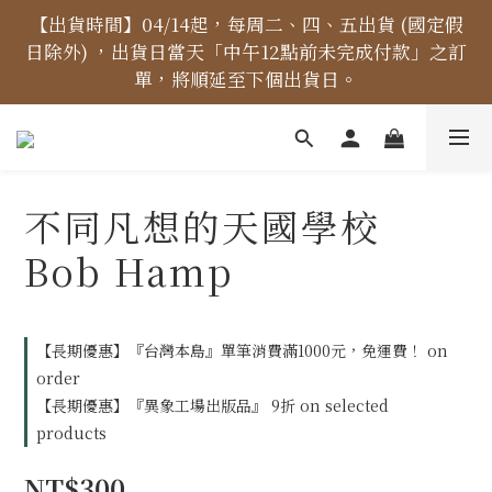
【價格標示更新】異象出版品-價格標示更新為原價，
【出貨時間】04/14起，每周二、四、五出貨 (國定假
日除外) ，出貨日當天「中午12點前未完成付款」之訂
折扣一律購物車計算。
單，將順延至下個出貨日。
【免運金額】台灣地區全站滿1000元免運費！
不同凡想的天國學校
【價格標示更新】異象出版品-價格標示更新為原價，
Bob Hamp
折扣一律購物車計算。
【長期優惠】『台灣本島』單筆消費滿1000元，免運費！ on
order
【長期優惠】『異象工場出版品』 9折 on selected
products
NT$300