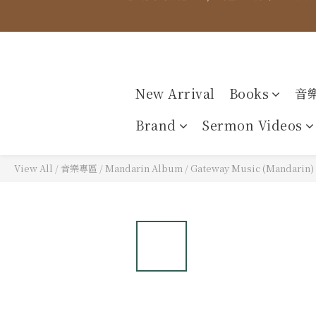
【價格
【價格
New Arrival
Books
音
Brand
Sermon Videos
View All
/
音樂專區
/
Mandarin Album
/
Gateway Music (Mandarin)