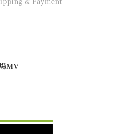
ipping & Payment
場MV