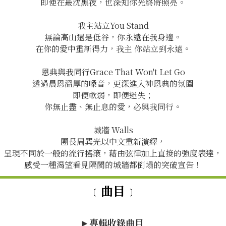
即便在最沈黑夜，也深知你光終將照亮。
我主站立You Stand
無論高山還是低谷，你永遠在我身邊。
在你的愛中重新得力，我主 你站立到永遠。
恩典與我同行Grace That Won't Let Go
透過晨恩溫厚的嗓音，更深進入神恩典的氛圍
即便軟弱，即便迷失；
你無止盡、無止息的愛，必與我同行。
城牆 Walls
團長周巽光以中文重新演繹，
呈現不同於一般的流行搖滾，藉由弦律加上直接的強度表達，
感受一種渴望看見隔閡的城牆都倒塌的突破宣告！
﹝曲目﹞
►專輯收錄曲目