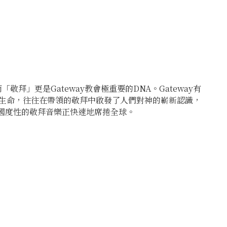
拜」更是Gateway教會極重要的DNA。Gateway有
生命，往往在帶領的敬拜中啟發了人們對神的嶄新認識，
滿國度性的敬拜音樂正快速地席捲全球。