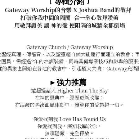
﹝專輯介紹﹞
Gateway Worship的音樂 X Joshua Band的敬拜
打破你我中間的隔閡 合一全心敬拜讚美
用敬拜讚美 讓 神的愛 使阻隔的城牆全都倒塌
Gateway Church / Gateway Worship
根基於聖經真理、傳福音、以及聖靈超自然大能運行而建立的教會；而「敬
位團員，需經過2年的培訓裝備，同時具備專業技巧和謙卑的服事
的異象也開始在各地的教會中，引起極大共鳴；Gateway充
►強力推薦
遠超過諸天 Higher Than The Sky
在神的恩典中，經歷更新改變；
在活潑的搖滾曲風律動中，體會你的愛超越一切。
你愛找到我 Love Has Found Us
你愛找到我，深知我屬於你，
無須隱藏，完全釋放。