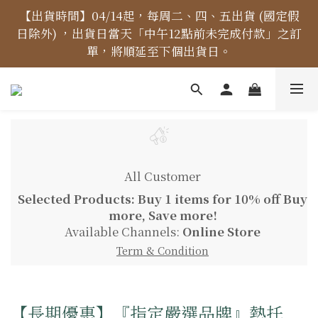
【價格標示更新】異象出版品-價格標示更新為原價，
【出貨時間】04/14起，每周二、四、五出貨 (國定假
日除外) ，出貨日當天「中午12點前未完成付款」之訂
折扣一律購物車計算。
單，將順延至下個出貨日。
【免運金額】台灣地區全站滿1000元免運費！
【價格標示更新】異象出版品-價格標示更新為原價，
All Customer
折扣一律購物車計算。
Selected Products: Buy 1 items for 10% off Buy
more, Save more!
Available Channels:
Online Store
Term & Condition
【長期優惠】『指定嚴選品牌』熱托