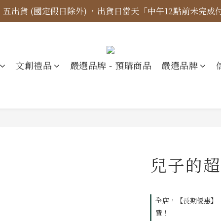
四、五出貨 (國定假日除外) ，出貨日當天「中午12點前未完
標示更新】異象出版品-價格標示更新為原價，折扣一律購物
【免運金額】台灣地區全站滿1000元免運費！
標示更新】異象出版品-價格標示更新為原價，折扣一律購物
文創禮品
嚴選品牌 - 預購商品
嚴選品牌
兒子的超
全店，【長期優惠】『
費！