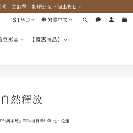
成付款」之訂單，將順延至下個出貨日。
車計算。
$
TWD
繁體中文
車計算。
信息影音
【優惠商品】
自然釋放
台灣本島』單筆消費滿1000元，免運