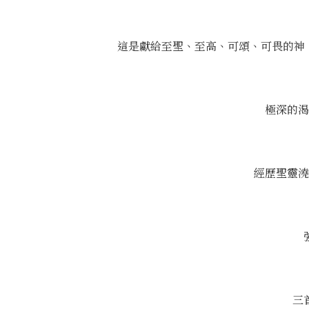
這是獻給至聖、至高、可頌、可畏的神，有
極深的渴
經歷聖靈澆
三