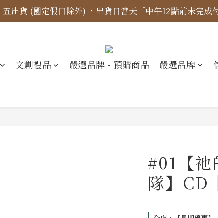
四、五出貨 (國定假日除外) ，出貨日當天「中午12點前未完
標示更新】異象出版品-價格標示更新為原價，折扣一律購物
【免運金額】台灣地區全站滿1000元免運費！
標示更新】異象出版品-價格標示更新為原價，折扣一律購物
文創禮品
嚴選品牌 - 預購商品
嚴選品牌
#01【
隊】CD
全店，【長期優惠】『