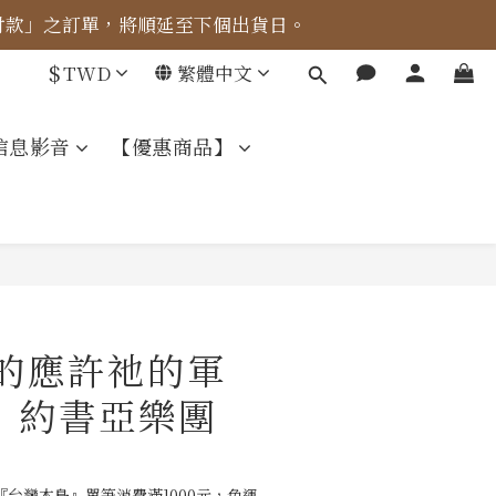
成付款」之訂單，將順延至下個出貨日。
車計算。
$
TWD
繁體中文
車計算。
信息影音
【優惠商品】
祂的應許祂的軍
｜約書亞樂團
台灣本島』單筆消費滿1000元，免運