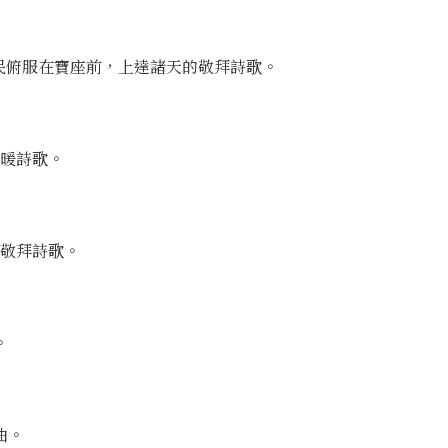
、萬民俯服在寶座前，上達諸天的敬拜詩歌。
暖詩歌。
敬拜詩歌。
。
曲。