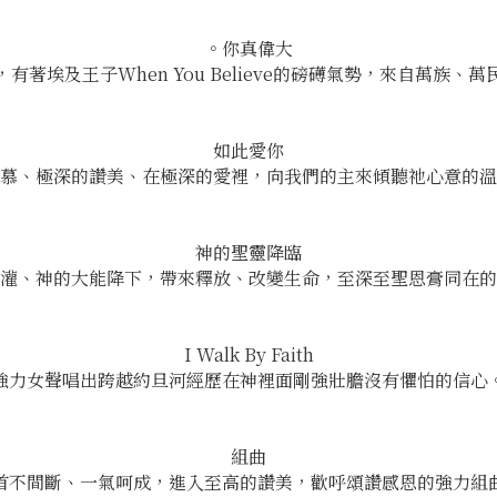
。你真偉大
著埃及王子When You Believe的磅礡氣勢，來自萬族
如此愛你
慕、極深的讚美、在極深的愛裡，向我們的主來傾聽祂心意的溫
神的聖靈降臨
灌、神的大能降下，帶來釋放、改變生命，至深至聖恩膏同在的
I Walk By Faith
強力女聲唱出跨越約旦河經歷在神裡面剛強壯膽沒有懼怕的信心
組曲
首不間斷、一氣呵成，進入至高的讚美，歡呼頌讚感恩的強力組