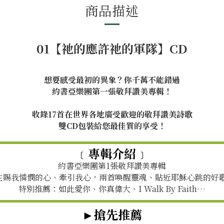
商品描述
01【祂的應許祂的軍隊】CD
想要感受最初的異象？你千萬不能錯過
約書亞樂團第一張敬拜讚美專輯！
收錄17首在世界各地廣受歡迎的敬拜讚美詩歌
雙CD包裝給您最佳質的享受！
﹝專輯介紹﹞
約書亞樂團第1張敬拜讚美專輯
主賜我憐憫的心、牽引我心，兩首喚醒靈魂、貼近耶穌心跳的好
特別推薦：如此愛你、你真偉大、I Walk By Faith…
►搶先推薦