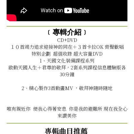
﹝專輯介紹﹞
CD+DVD
１０首竭力追求迎接神的同在＋３首卡拉OK 齊聲歡唱
特別企劃 超值收錄 超大容量DVD
1、天國文化裝備課程系列
啟動天國人生＋君尊的敬拜，2套系列課程信息體驗版各
30分鐘
2、精心製作3首動畫MV ，敬拜神隨時隨地
唯有親近你 使我心得著安息 你是我的避難所 現在我全心
來讚美你
專輯曲目推薦