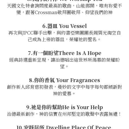
天國文化特會詢問度最高的歌曲，山能挪開，唯有祢愛不
變，跟著Crossman敬拜團敬拜、仰望我們的神
6.器皿 You Vessel
再次與JPCC聯手出擊，與約書亞樂團團長周巽光掏空自
己成為上帝的器皿，榮耀祂的聖名。
7.有一個盼望There Is A Hope
經典詩選重新呈現，讓治德唱出這世界所渴慕的榮耀盼
望。
8.你的香氣 Your Fragrances
創作新人邱育慈初發表，曼妙的文字中每字每句都傾訴對
神的愛慕。
9.祂是你的幫助He is Your Help
治德最新創作，神的信實在州邦堅定的歌聲中表露無遺！
10.安靜居所 Dwelling Place Of Peace