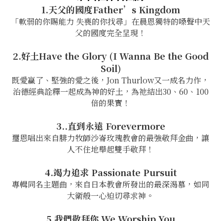
1.天父的國度Father’s Kingdom
「軟弱的你賜能力 失喪的你找尋」在晨恩獨特的嗓聲中天
父的國度完全呈現！
2.好土Have the Glory (I Wanna Be the Good
Soil)
既愛贏了、堅強的愛之後，Jon Thurlow又一成名力作，
治德經典詮釋一起成為神的好土，為祂結出30、60、100
倍的果實！
3..直到永遠 Forevermore
璽恩唱出來自腓力牧師沙崙玫瑰教會的最強敬拜金曲，讓
人不住地舉起雙手敬拜！
4.竭力追求 Passionate Pursuit
專輯同名主題曲，來自日本教會所發出的最深渴慕，如同
大衛般一心迫切尋求神。
5.我們敬拜你 We Worship You