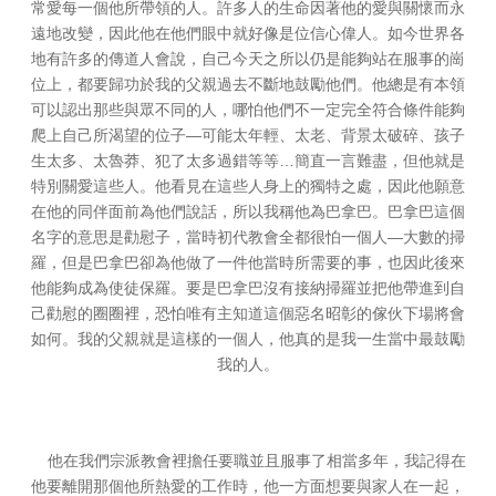
常愛每一個他所帶領的人。許多人的生命因著他的愛與關懷而永
遠地改變，因此他在他們眼中就好像是位信心偉人。如今世界各
地有許多的傳道人會說，自己今天之所以仍是能夠站在服事的崗
位上，都要歸功於我的父親過去不斷地鼓勵他們。他總是有本領
可以認出那些與眾不同的人，哪怕他們不一定完全符合條件能夠
—
爬上自己所渴望的位子
可能太年輕、太老、背景太破碎、孩子
…
生太多、太魯莽、犯了太多過錯等等
簡直一言難盡，但他就是
特別關愛這些人。他看見在這些人身上的獨特之處，因此他願意
在他的同伴面前為他們說話，所以我稱他為巴拿巴。巴拿巴這個
—
名字的意思是勸慰子，當時初代教會全都很怕一個人
大數的掃
羅，但是巴拿巴卻為他做了一件他當時所需要的事，也因此後來
他能夠成為使徒保羅。要是巴拿巴沒有接納掃羅並把他帶進到自
己勸慰的圈圈裡，恐怕唯有主知道這個惡名昭彰的傢伙下場將會
如何。我的父親就是這樣的一個人，他真的是我一生當中最鼓勵
我的人。
他在我們宗派教會裡擔任要職並且服事了相當多年，我記得在
他要離開那個他所熱愛的工作時，他一方面想要與家人在一起，