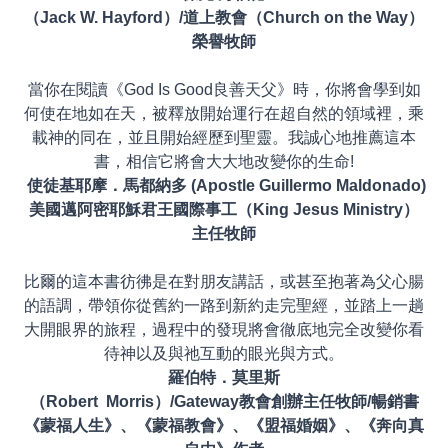
（Jack W. Hayford）/道上教會（Church on the Way）
榮譽牧師
當你在閱讀《God Is Good良善天父》時，你將會學到如
何使在地如在天，被釋放開始運行在超自然的領域裡，乘
載神的同在，並且開始經歷到聖靈。我誠心地推薦這本
書，相信它將會大大地改變你的生命!
使徒基耶摩．馬都納多
(Apostle Guillermo Maldonado)
美國邁阿密耶穌君王國際事工（King Jesus Ministry）
主任牧師
比爾的這本書彷彿是在對朋友講話，或甚至抱著為父心腸
的語調，帶領你從舊約一路到新約走完聖經，並踏上一趟
大開眼界的旅程，過程中的發現將會徹底地完全改變你看
待神以及與祂互動的眼光與方式。
羅伯特．莫里斯
（Robert Morris）/Gateway教會創辦主任牧師/暢銷書
《蒙福人生》、《蒙福教會》、《盟福婚姻》、《奔向真