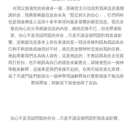
在我父親過世的前後各一週，那兩堂主日信息對我來說是最難
講的道，我將那兩篇信息命名為「堅忍持久的信心」，它們同時
也是我做傳道人這四十多年來得到最多迴響的兩堂信息。我完全
發自內心在分享兩篇信息的內容，雖然悲痛不已，但也帶著盼
望。信心不是否認問題的存在，只是不讓這個問題對我造成影
—
響。這兩篇信息基本上所在表達的是
我沒有權利因為我認為自
己夠不夠資格或做得好不好，就任意改變神所交派給我的任務。
祂如果要我們去為病人禱告，這是祂說的，不應該因為失去至親
而打折扣，也不能因為自己的禱告未蒙應允，就隨便想出一個神
學觀來解釋，這後果是我們承擔不起的。在馬可福音第九章裡，
為了不讓門徒們創造出一個神學理論解釋為什麼那個孩子無法經
歷得釋放，耶穌當下就使他得了自由。
信心不是否認問題的存在，只是不讓這個問題對我造成影響。