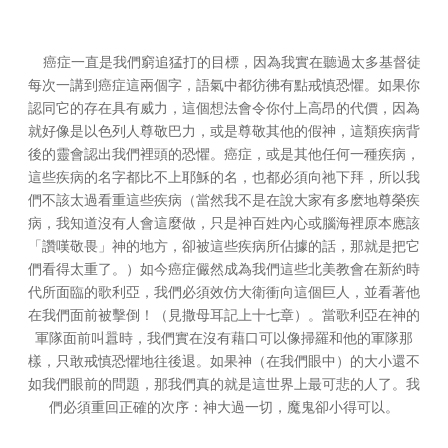
癌症一直是我們窮追猛打的目標，因為我實在聽過太多基督徒
每次一講到癌症這兩個字，語氣中都彷彿有點戒慎恐懼。如果你
認同它的存在具有威力，這個想法會令你付上高昂的代價，因為
就好像是以色列人尊敬巴力，或是尊敬其他的假神，這類疾病背
後的靈會認出我們裡頭的恐懼。癌症，或是其他任何一種疾病，
這些疾病的名字都比不上耶穌的名，也都必須向祂下拜，所以我
們不該太過看重這些疾病（當然我不是在說大家有多麽地尊榮疾
病，我知道沒有人會這麼做，只是神百姓內心或腦海裡原本應該
「讚嘆敬畏」神的地方，卻被這些疾病所佔據的話，那就是把它
們看得太重了。）如今癌症儼然成為我們這些北美教會在新約時
代所面臨的歌利亞，我們必須效仿大衛衝向這個巨人，並看著他
在我們面前被擊倒！（見撒母耳記上十七章）。當歌利亞在神的
軍隊面前叫囂時，我們實在沒有藉口可以像掃羅和他的軍隊那
樣，只敢戒慎恐懼地往後退。如果神（在我們眼中）的大小還不
如我們眼前的問題，那我們真的就是這世界上最可悲的人了。我
們必須重回正確的次序：神大過一切，魔鬼卻小得可以。