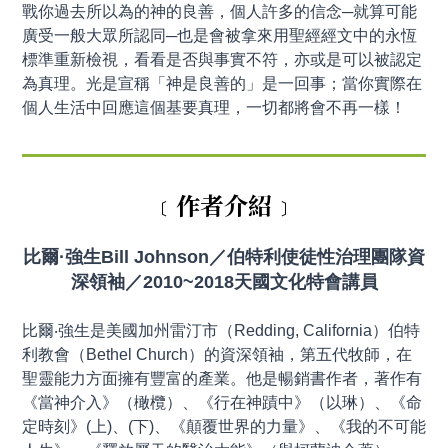
戰你過去所以為的神的良善，個人許多的信念─就算可能
廣受一般大眾所認同─也是會被拿來用聖經經文中的永恆
標準重新檢視，看看是否與事實不符，亦或是可以被認定
為真理。光是宣稱「神是良善的」是一回事；當你實際在
個人生活中回應這個基要真理，一切都將會不再一樣！
﹝作者介紹﹞
比爾·強生Bill Johnson／伯特利使徒性治理團隊資
深領袖／2010~2018天國文化特會講員
比爾‧強生是美國加州雷汀市（Redding, California）伯特
利教會（Bethel Church）的資深領袖，第五代牧師，在
聖靈能力方面擁有豐富的產業。他是暢銷書作者，著作有
《當神介入》（橄欖）、《行在神蹟中》（以琳）、《命
定時刻》(上)、(下)、《顛覆世界的力量》、《我的不可能