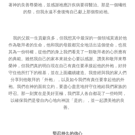
著神的良善尊榮祂，並感謝祂應許疾病要得醫治。那是一個犧牲
的祭，但我永遠不會後悔自己獻上那個祭給祂。
我的父親一生貢獻良多，但我想其中最深的一個領域莫過於他
作為敬拜者的生命，他和我的母親都完全地活出這個使命，也視
其為一份特權，從他們的身上我們看見了一顆敬拜者的心所應有
的典範。雖然我自己的家本來就全心要以感謝、讚美和敬拜來尊
榮神，但我們真的明白現在自己有責任要承接起他的外袍，好持
守住他所打下的根基，並在上面繼續建造。我曾經與我的家人們
分享到他敬拜的「外袍」，以及如今我們有責任要拿起他的外
袍。我們在神的面前立約，要盡心盡意地持守住祂給我們家族的
呼召。那一刻實在是美好至極，我們眾人各自都花了一些時間，
以確保我們是發自內心地向神說「是的」，並一起讚美祂的良
善。
堅忍持久的信心