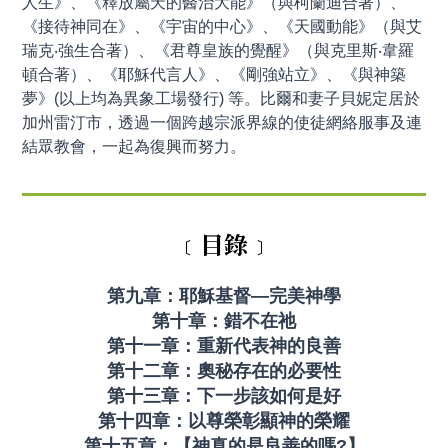
人生》、《釋放屬天的醫治大能》（與柯蘭迪合著）、
《接待神同在》、《宇宙的中心》、《天國動能》（與艾
瑞克‧強生合著）、《君尊皇族的覺醒》（與克里斯‧韋羅
頓合著）、《耶穌代言人》、《剛強站立》、《與神築
夢》(以上均為異象工場發行) 等。比爾和妻子貝妮定居於
加州雷汀市，透過一個跨越宗派界線的使徒網絡服事及連
結眾教會，一起為復興而努力。
﹝目錄﹞
第九章：耶穌基督—完美神學
第十章：錯不在祂
第十一章：重新代表神的良善
第十二章：奧秘存在的必要性
第十三章：下一步該如何是好
第十四章：以尊榮彰顯神的榮耀
第十五章：【神真的是良善的嗎?】