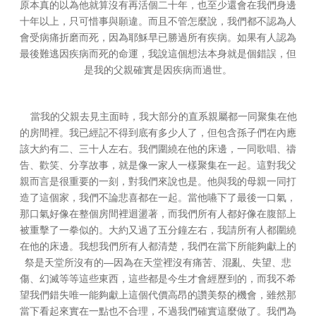
原本真的以為他就算沒有再活個二十年，也至少還會在我們身邊
十年以上，只可惜事與願違。而且不管怎麼說，我們都不認為人
會受病痛折磨而死，因為耶穌早已勝過所有疾病。如果有人認為
最後難逃因疾病而死的命運，我說這個想法本身就是個錯誤，但
是我的父親確實是因疾病而過世。
當我的父親去見主面時，我大部分的直系親屬都一同聚集在他
的房間裡。我已經記不得到底有多少人了，但包含孫子們在內應
該大約有二、三十人左右。我們圍繞在他的床邊，一同歌唱、禱
告、歡笑、分享故事，就是像一家人一樣聚集在一起。這對我父
親而言是很重要的一刻，對我們來說也是。他與我的母親一同打
造了這個家，我們不論悲喜都在一起。當他嚥下了最後一口氣，
那口氣好像在整個房間裡迴盪著，而我們所有人都好像在腹部上
被重擊了一拳似的。大約又過了五分鐘左右，我請所有人都圍繞
在他的床邊。我想我們所有人都清楚，我們在當下所能夠獻上的
—
祭是天堂所沒有的
因為在天堂裡沒有痛苦、混亂、失望、悲
傷、幻滅等等這些東西，這些都是今生才會經歷到的，而我不希
望我們錯失唯一能夠獻上這個代價高昂的讚美祭的機會，雖然那
當下看起來實在一點也不合理，不過我們確實這麼做了。我們為