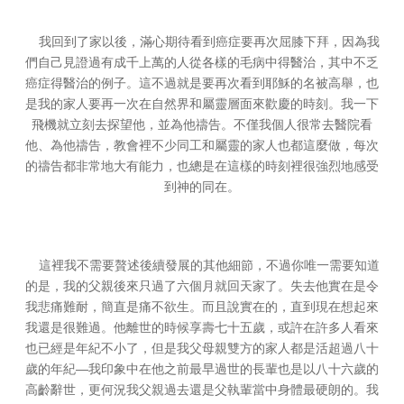
我回到了家以後，滿心期待看到癌症要再次屈膝下拜，因為我
們自己見證過有成千上萬的人從各樣的毛病中得醫治，其中不乏
癌症得醫治的例子。這不過就是要再次看到耶穌的名被高舉，也
是我的家人要再一次在自然界和屬靈層面來歡慶的時刻。我一下
飛機就立刻去探望他，並為他禱告。不僅我個人很常去醫院看
他、為他禱告，教會裡不少同工和屬靈的家人也都這麼做，每次
的禱告都非常地大有能力，也總是在這樣的時刻裡很強烈地感受
到神的同在。
這裡我不需要贅述後續發展的其他細節，不過你唯一需要知道
的是，我的父親後來只過了六個月就回天家了。失去他實在是令
我悲痛難耐，簡直是痛不欲生。而且說實在的，直到現在想起來
我還是很難過。他離世的時候享壽七十五歲，或許在許多人看來
也已經是年紀不小了，但是我父母親雙方的家人都是活超過八十
—
歲的年紀
我印象中在他之前最早過世的長輩也是以八十六歲的
高齡辭世，更何況我父親過去還是父執輩當中身體最硬朗的。我