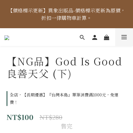
【價格標示更新】異象出版品-價格標示更新為原價，
【價格標示更新】異象出版品-價格標示更新為原價，
折扣一律購物車計算。
折扣一律購物車計算。
【出貨時間】04/14起，每周二、四、五出貨 (國定假
日除外) ，出貨日當天「中午12點前未完成付款」之訂
單，將順延至下個出貨日。
【NG品】God Is Good
良善天父 (下)
【免運金額】台灣地區全站滿1000元免運費！
【價格標示更新】異象出版品-價格標示更新為原價，
全店，【長期優惠】『台灣本島』單筆消費滿1000元，免運
折扣一律購物車計算。
費！
NT$100
NT$280
售完