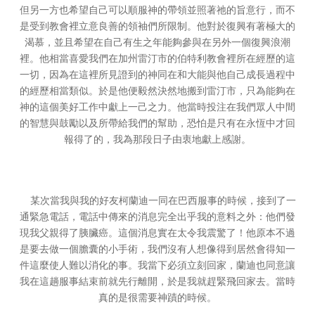
但另一方也希望自己可以順服神的帶領並照著祂的旨意行，而不
是受到教會裡立意良善的領袖們所限制。他對於復興有著極大的
渴慕，並且希望在自己有生之年能夠參與在另外一個復興浪潮
裡。他相當喜愛我們在加州雷汀市的伯特利教會裡所在經歷的這
一切，因為在這裡所見證到的神同在和大能與他自己成長過程中
的經歷相當類似。於是他便毅然決然地搬到雷汀市，只為能夠在
神的這個美好工作中獻上一己之力。他當時投注在我們眾人中間
的智慧與鼓勵以及所帶給我們的幫助，恐怕是只有在永恆中才回
報得了的，我為那段日子由衷地獻上感謝。
某次當我與我的好友柯蘭迪一同在巴西服事的時候，接到了一
通緊急電話，電話中傳來的消息完全出乎我的意料之外：他們發
現我父親得了胰臟癌。這個消息實在太令我震驚了！他原本不過
是要去做一個膽囊的小手術，我們沒有人想像得到居然會得知一
件這麼使人難以消化的事。我當下必須立刻回家，蘭迪也同意讓
我在這趟服事結束前就先行離開，於是我就趕緊飛回家去。當時
真的是很需要神蹟的時候。