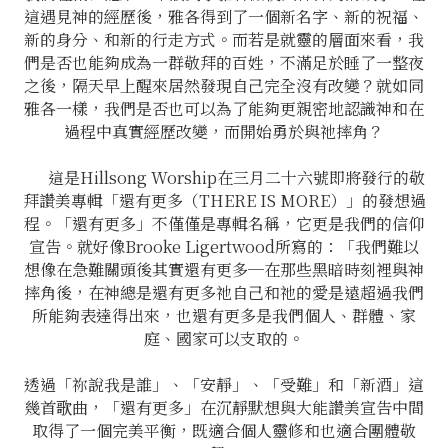
這遇見神的經歷後，雅各得到了一個新名字、新的祝福、
新的身分、和新的行走方式。而若是就靈的層面來看，我
們是否也能夠成為一群敬拜的百姓，不滿足於睡了一整夜
之後，隔天早上醒來居然發現自己完全沒有改變？就如同
雅各一樣，我們是否也可以為了能夠更親密地認識神和在
過程中真實經歷改變，而開始勇於與祂摔角？
這是Hillsong Worship在三月二十六號即將發行的敬
拜讚美專輯「還有更多（THERE IS MORE）」的發想過
程。「還有更多」不僅僅是專輯名稱，它更是我們的信仰
宣告。就好像Brooke Ligertwood所寫的：「我們難以
想像在急難關頭後其實還有更多─在那些黑暗時刻裡與神
摔角後，在神總是還有更多祂自己和祂的愛是遠超過我們
所能夠表達得出來，也還有更多是我們個人、群體、家
庭、國家可以支取的。
透過「祢說我是誰」、「安靜」、「受難」和「新酒」這
幾首歌曲，「還有更多」在沉靜默想與大能讚美宣告中間
取得了一個完美平衡，既適合個人靈修和也適合團體敬