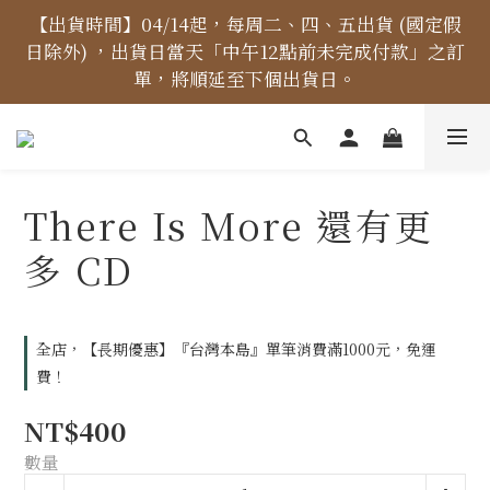
【價格標示更新】異象出版品-價格標示更新為原價，
【出貨時間】04/14起，每周二、四、五出貨 (國定假
日除外) ，出貨日當天「中午12點前未完成付款」之訂
折扣一律購物車計算。
單，將順延至下個出貨日。
【免運金額】台灣地區全站滿1000元免運費！
There Is More 還有更
【價格標示更新】異象出版品-價格標示更新為原價，
多 CD
折扣一律購物車計算。
全店，【長期優惠】『台灣本島』單筆消費滿1000元，免運
費！
NT$400
數量