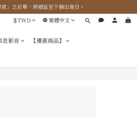
成付款」之訂單，將順延至下個出貨日。
車計算。
$
TWD
繁體中文
車計算。
信息影音
【優惠商品】