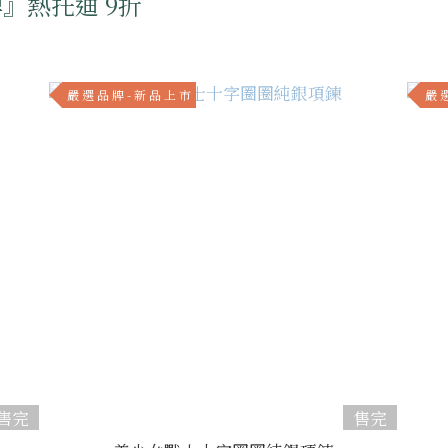
』熱托迪 9折
嚴 選 品 牌 - 新 品 上 市
嚴 選
售完
售完