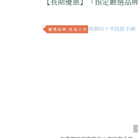
【長期優惠】『指定嚴選品牌
嚴 選 品 牌 - 新 品 上 市