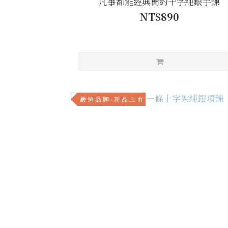
凡事都能經典簡約十字純銀手鍊
NT$890
嚴 選 品 牌 - 新 品 上 市