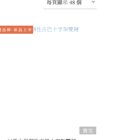
每頁顯示 48 個
 品 牌 - 新 品 上 市
售完