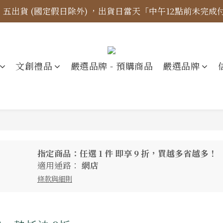
四、五出貨 (國定假日除外) ，出貨日當天「中午12點前未完
標示更新】異象出版品-價格標示更新為原價，折扣一律購物
【免運金額】台灣地區全站滿1000元免運費！
標示更新】異象出版品-價格標示更新為原價，折扣一律購物
文創禮品
嚴選品牌 - 預購商品
嚴選品牌
指定商品：任選 1 件 即享 9 折，買越多省越多！
適用通路：
網店
條款與細則