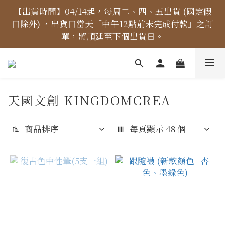
【價格標示更新】異象出版品-價格標示更新為原價，
【出貨時間】04/14起，每周二、四、五出貨 (國定假
日除外) ，出貨日當天「中午12點前未完成付款」之訂
折扣一律購物車計算。
單，將順延至下個出貨日。
【免運金額】台灣地區全站滿1000元免運費！
天國文創 KINGDOMCREA
【價格標示更新】異象出版品-價格標示更新為原價，
折扣一律購物車計算。
商品排序
每頁顯示 48 個