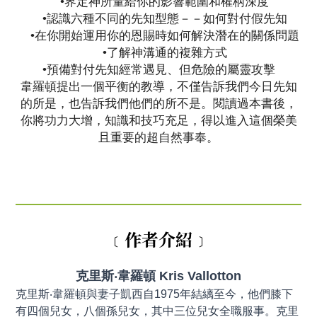
•界定神所量給你的影響範圍和權柄深度
•認識六種不同的先知型態－－如何對付假先知
•在你開始運用你的恩賜時如何解決潛在的關係問題
•了解神溝通的複雜方式
•預備對付先知經常遇見、但危險的屬靈攻擊
韋羅頓提出一個平衡的教導，不僅告訴我們今日先知
的所是，也告訴我們他們的所不是。閱讀過本書後，
你將功力大增，知識和技巧充足，得以進入這個榮美
且重要的超自然事奉。
﹝作者介紹﹞
克里斯‧韋羅頓 Kris Vallotton
克里斯‧韋羅頓與妻子凱西自1975年結縭至今，他們膝下
有四個兒女，八個孫兒女，其中三位兒女全職服事。克里