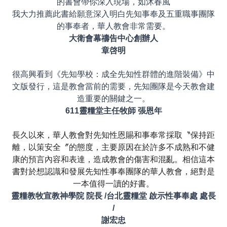
的書會帶你深入現場，如沐春風
我大力推薦此書給願意深入明白先知事奉及五重職事團隊
的事奉者，華人教會非常需要。
大衛會幕禱告中心創辦人
章啓明
很高興看到《先知學校：成全先知性群體的進階裝備》中
文版發行，這是教會當前的需要，先知團隊是今天教會建
造重要的關鍵之一。
611靈糧堂主任牧師 張恩年
長久以來，華人教會對先知性恩賜和事奉常採取〝保持距
離，以策安全〞的態度，主要原因在於許多不成熟和不健
康的預言內容和表達，造成教會的傷害和混亂。相信這本
書對於想認識和發展先知性事奉團隊的華人教會，絕對是
一本值得一讀的好書。
靈糧教牧宣教神學院 院長 /台北靈糧堂 啟示性事奉處 處長
/
謝宏忠