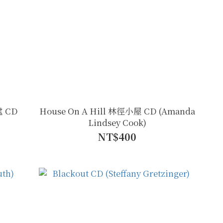
處 CD
House On A Hill 林徑小屋 CD (Amanda
Lindsey Cook)
NT$400