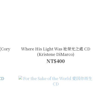
(Cory
Where His Light Was 祂榮光之處 CD
(Kristene DiMarco)
NT$400