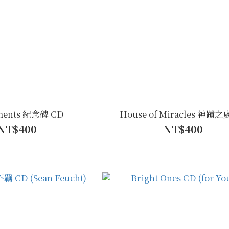
ents 紀念碑 CD
House of Miracles 神蹟之
NT$400
NT$400