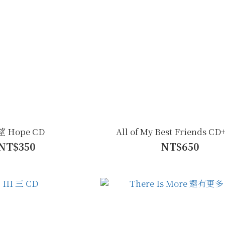
 Hope CD
All of My Best Friends C
NT$350
NT$650