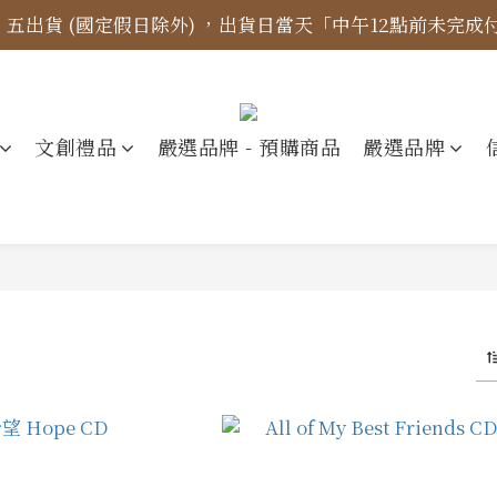
四、五出貨 (國定假日除外) ，出貨日當天「中午12點前未完
標示更新】異象出版品-價格標示更新為原價，折扣一律購物
【免運金額】台灣地區全站滿1000元免運費！
標示更新】異象出版品-價格標示更新為原價，折扣一律購物
文創禮品
嚴選品牌 - 預購商品
嚴選品牌