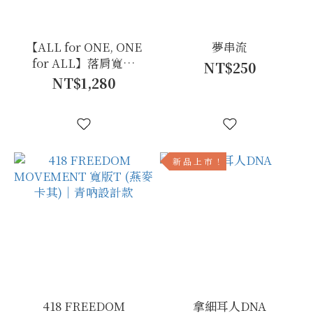
【ALL for ONE, ONE
夢串流
for ALL】落肩寬版
NT$250
TEE 藏青款｜
NT$1,280
MULTIPLY THE ONE
新 品 上 市 ！
418 FREEDOM
拿細耳人DNA