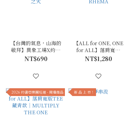
【台灣的氣息，山海的
【ALL for ONE, ONE
敬拜】異象工場X約書
for ALL】落肩寬版
亞 獨家聯名特調香水－
TEE 白色款｜
NT$690
NT$1,280
曠野之火
FRAGMENT RHEMA
2026 約書亞樂團巡迴 - 周邊商品
新 品 上 市！