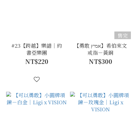
售完
#23【跨越】樂譜｜約
【勇敢 אמיץ】希伯來文
書亞樂團
戒指－黃銅
NT$220
NT$300