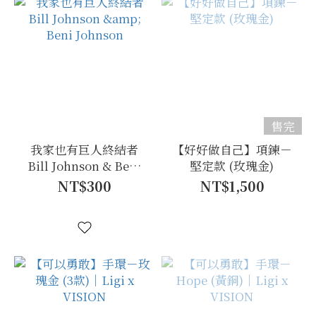
售完
我家也有巨人終結者
【好好做自己】項鍊－
Bill Johnson & Beni
堅定款 (玫瑰金)
Johnson
NT$300
NT$1,500