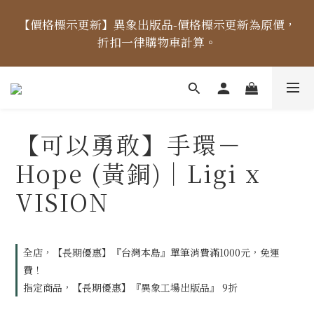
【價格標示更新】異象出版品-價格標示更新為原價，
【價格標示更新】異象出版品-價格標示更新為原價，
折扣一律購物車計算。
折扣一律購物車計算。
【出貨時間】04/14起，每周二、四、五出貨 (國定假
日除外) ，出貨日當天「中午12點前未完成付款」之訂
單，將順延至下個出貨日。
【可以勇敢】手環－
Hope (黃銅)｜Ligi x
【免運金額】台灣地區全站滿1000元免運費！
VISION
【價格標示更新】異象出版品-價格標示更新為原價，
折扣一律購物車計算。
全店，【長期優惠】『台灣本島』單筆消費滿1000元，免運
費！
指定商品，【長期優惠】『異象工場出版品』 9折