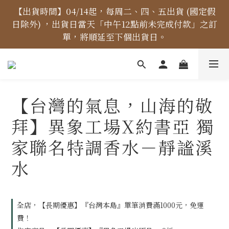
【價格標示更新】異象出版品-價格標示更新為原價，
【出貨時間】04/14起，每周二、四、五出貨 (國定假
日除外) ，出貨日當天「中午12點前未完成付款」之訂
折扣一律購物車計算。
單，將順延至下個出貨日。
【免運金額】台灣地區全站滿1000元免運費！
【台灣的氣息，山海的敬
【價格標示更新】異象出版品-價格標示更新為原價，
拜】異象工場X約書亞 獨
折扣一律購物車計算。
家聯名特調香水－靜謐溪
水
全店，【長期優惠】『台灣本島』單筆消費滿1000元，免運
費！