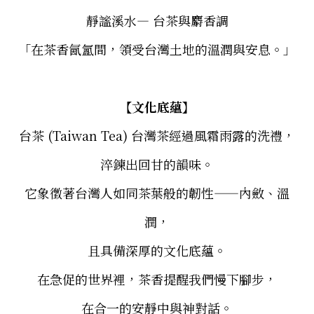
靜謐溪水— 台茶與麝香調
「在茶香氤氳間，領受台灣土地的溫潤與安息。」
【
文化底蘊
】
台茶 (Taiwan Tea) 台灣茶經過風霜雨露的洗禮，
淬鍊出回甘的韻味。
它象徵著台灣人如同茶葉般的韌性——內斂、溫
潤，
且具備深厚的文化底蘊。
在急促的世界裡，茶香提醒我們慢下腳步，
在合一的安靜中與神對話。