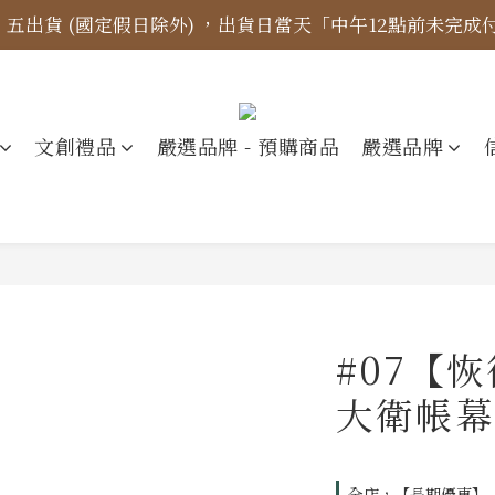
四、五出貨 (國定假日除外) ，出貨日當天「中午12點前未完
標示更新】異象出版品-價格標示更新為原價，折扣一律購物
【免運金額】台灣地區全站滿1000元免運費！
標示更新】異象出版品-價格標示更新為原價，折扣一律購物
文創禮品
嚴選品牌 - 預購商品
嚴選品牌
#07【
大衛帳幕
全店，【長期優惠】『