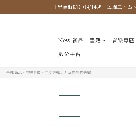
【出貨時間】04/14起，每周二、
【價格
【價格
New 新品
書籍
音樂專區
數位平台
全部商品
/
音樂專區
/
中文專輯
/
大衛帳幕的榮耀