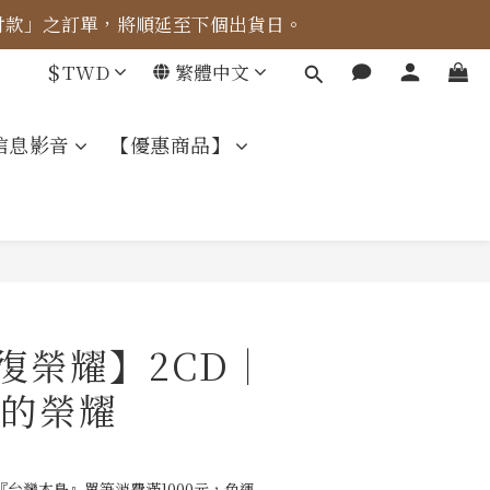
成付款」之訂單，將順延至下個出貨日。
車計算。
$
TWD
繁體中文
車計算。
信息影音
【優惠商品】
恢復榮耀】2CD｜
的榮耀
台灣本島』單筆消費滿1000元，免運