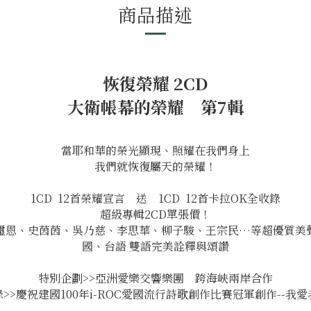
商品描述
恢復榮耀 2CD
大衛帳幕的榮耀 第7輯
當耶和華的榮光顯現、照耀在我們身上
我們就恢復屬天的榮耀！
1CD 12首榮耀宣言 送 1CD 12首卡拉OK全收錄
超級專輯2CD單張價！
璽恩、史茵茵、吳乃慈、李思華、柳子駿、王宗民…等超優質美
國、台語 雙語完美詮釋與頌讚
特別企劃>>亞洲愛樂交響樂團 跨海峽兩岸合作
>>慶祝建國100年i-ROC愛國流行詩歌創作比賽冠軍創作--我