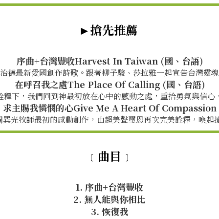
►搶先推薦
序曲+台灣豐收Harvest In Taiwan (國、台語)
治德最新愛國創作詩歌。跟著柳子駿、莎拉雅一起宣告台灣靈魂
在呼召我之處The Place Of Calling (國、台語)
詮釋下，我們回到神最初放在心中的感動之處，重拾勇氣與信心
求主賜我憐憫的心Give Me A Heart Of Compassion
長周巽光牧師最初的感動創作，由超美聲璽恩再次完美詮釋，喚起搶
﹝曲目﹞
1. 序曲+台灣豐收
2. 無人能與你相比
3. 恢復我