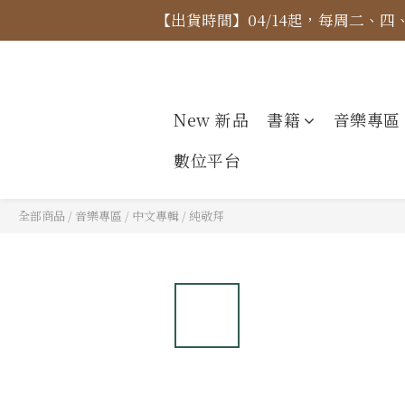
【出貨時間】04/14起，每周二、
【價格
【價格
New 新品
書籍
音樂專區
數位平台
全部商品
/
音樂專區
/
中文專輯
/
純敬拜