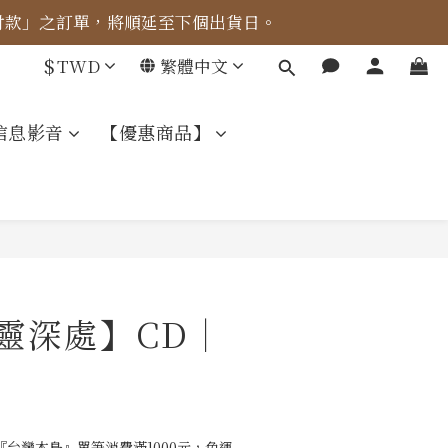
成付款」之訂單，將順延至下個出貨日。
車計算。
$
TWD
繁體中文
車計算。
信息影音
【優惠商品】
我靈深處】CD｜
台灣本島』單筆消費滿1000元，免運