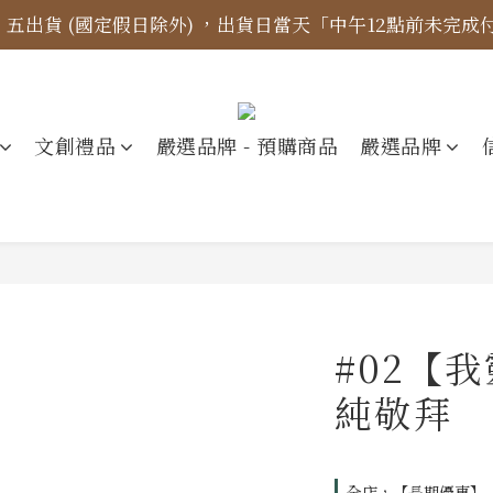
四、五出貨 (國定假日除外) ，出貨日當天「中午12點前未完
標示更新】異象出版品-價格標示更新為原價，折扣一律購物
【免運金額】台灣地區全站滿1000元免運費！
標示更新】異象出版品-價格標示更新為原價，折扣一律購物
文創禮品
嚴選品牌 - 預購商品
嚴選品牌
#02【
純敬拜
全店，【長期優惠】『