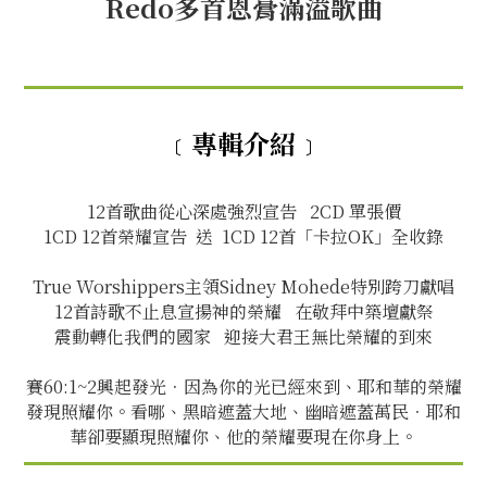
Redo多首恩膏滿溢歌曲
﹝專輯介紹﹞
12首歌曲從心深處強烈宣告 2CD 單張價
1CD 12首榮耀宣告 送 1CD 12首「卡拉OK」全收錄
True Worshippers主領Sidney Mohede特別跨刀獻唱
12首詩歌不止息宣揚神的榮耀 在敬拜中築壇獻祭
震動轉化我們的國家 迎接大君王無比榮耀的到來
賽60:1~2興起發光．因為你的光已經來到、耶和華的榮耀
發現照耀你。看哪、黑暗遮蓋大地、幽暗遮蓋萬民．耶和
華卻要顯現照耀你、他的榮耀要現在你身上。