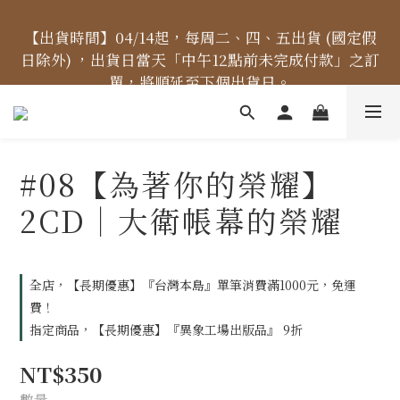
【價格標示更新】異象出版品-價格標示更新為原價，
【出貨時間】04/14起，每周二、四、五出貨 (國定假
日除外) ，出貨日當天「中午12點前未完成付款」之訂
折扣一律購物車計算。
單，將順延至下個出貨日。
【免運金額】台灣地區全站滿1000元免運費！
#08【為著你的榮耀】
【價格標示更新】異象出版品-價格標示更新為原價，
2CD｜大衛帳幕的榮耀
折扣一律購物車計算。
全店，【長期優惠】『台灣本島』單筆消費滿1000元，免運
費！
指定商品，【長期優惠】『異象工場出版品』 9折
NT$350
數量