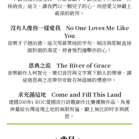
接納我」這次，讓我們以一顆兒子的心，向慈愛父神獻上
最深的敬拜。
沒有人像你一樣愛我 No One Loves Me Like
You
音樂才子趙治德，這次用最單純的字句，唱出與耶穌直接
面對面的渴望，將會強烈撞擊你的心！
恩典之流 The River of Grace
音樂創作人柯智元，變幻音符與文字寫下動人的樂章，讓
這道恩典之流帶你安歇在神溫暖的懷抱中。
求充滿這地 Come and Fill This Land
建國100年i-ROC愛國流行詩歌創作比賽優勝作品，為著
神量給台灣這塊土地的無限祝福，獻上無比的呼求與感
恩。