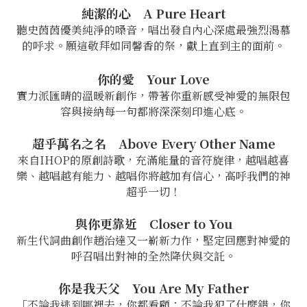
純潔的心 A Pure Heart
聽史茵茵優美純淨的嗓音，唱出發自內心深處最強烈渴慕
的呼求。願這敬拜如同馨香的祭，獻上直到主的面前。
你的愛 Your Love
實力派匯晴的溫暖新創作，帶著你重新感受神愛的無限包
容與接納每一句都將深深刻印進心底。
超乎萬名之名 Above Every Other Name
來自IHOP的原創詩歌，充滿能量的音符旋律，越唱越喜
樂、越唱越有能力、越唱你將越加有信心，高呼我們的神
超乎一切！
與你更靠近 Closer to You
新生代詞曲創作趙治達又一嶄新力作，堅定回應對神愛的
呼召唱出對神的全然降伏與交託。
你是我天父 You Are My Father
「不論我逃到哪裡去，你都看顧；不論我犯了什麼錯，你