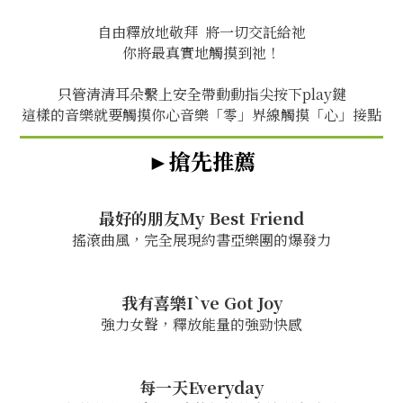
自由釋放地敬拜 將一切交託給祂
你將最真實地觸摸到祂！
只管清清耳朵繫上安全帶動動指尖按下play鍵
這樣的音樂就要觸摸你心音樂「零」界線觸摸「心」接點
►搶先推薦
最好的朋友My Best Friend
搖滾曲風，完全展現約書亞樂團的爆發力
我有喜樂I`ve Got Joy
強力女聲，釋放能量的強勁快感
每一天Everyday