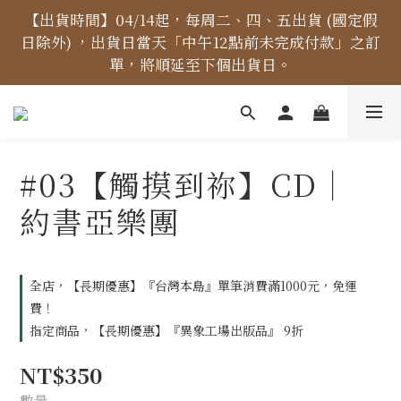
【價格標示更新】異象出版品-價格標示更新為原價，
【出貨時間】04/14起，每周二、四、五出貨 (國定假
日除外) ，出貨日當天「中午12點前未完成付款」之訂
折扣一律購物車計算。
單，將順延至下個出貨日。
【免運金額】台灣地區全站滿1000元免運費！
#03【觸摸到祢】CD｜
【價格標示更新】異象出版品-價格標示更新為原價，
約書亞樂團
折扣一律購物車計算。
全店，【長期優惠】『台灣本島』單筆消費滿1000元，免運
費！
指定商品，【長期優惠】『異象工場出版品』 9折
NT$350
數量