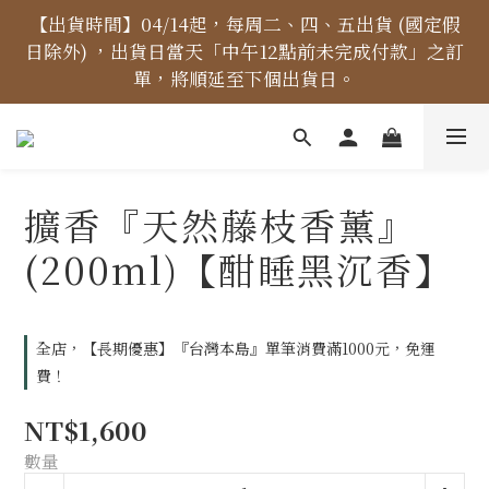
【價格標示更新】異象出版品-價格標示更新為原價，
【出貨時間】04/14起，每周二、四、五出貨 (國定假
日除外) ，出貨日當天「中午12點前未完成付款」之訂
折扣一律購物車計算。
單，將順延至下個出貨日。
【免運金額】台灣地區全站滿1000元免運費！
擴香『天然藤枝香薰』
【價格標示更新】異象出版品-價格標示更新為原價，
(200ml)【酣睡黑沉香】
折扣一律購物車計算。
全店，【長期優惠】『台灣本島』單筆消費滿1000元，免運
費！
NT$1,600
數量