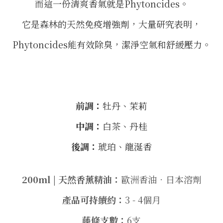
而這一份清爽香氣就是Phytoncides。
它是森林的天然免疫增強劑，大量研究表明，
Phytoncides能有效除臭，潔淨空氣和舒緩壓力。
⠀
前調：
牡丹、茉莉
中調：
白茶、丹桂
後調：
琥珀、龍涎香
200ml | 天然香薰精油：
歐洲香油．日本溶劑
產品可持續約：
3 - 4個月
藤條支數：
6支