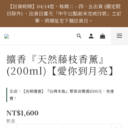
【價格標示更新】異象出版品-價格標示更新為原價，
【出貨時間】04/14起，每周二、四、五出貨 (國定假
日除外) ，出貨日當天「中午12點前未完成付款」之訂
折扣一律購物車計算。
單，將順延至下個出貨日。
【免運金額】台灣地區全站滿1000元免運費！
擴香『天然藤枝香薰』
【價格標示更新】異象出版品-價格標示更新為原價，
(200ml)【愛你到月亮】
折扣一律購物車計算。
全店，【長期優惠】『台灣本島』單筆消費滿1000元，免運
費！
NT$1,600
數量