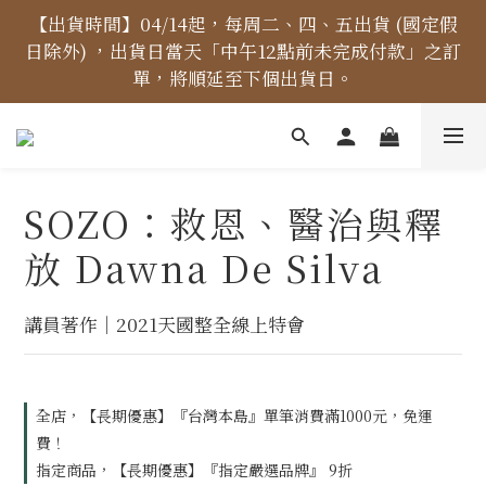
【價格標示更新】異象出版品-價格標示更新為原價，
【出貨時間】04/14起，每周二、四、五出貨 (國定假
日除外) ，出貨日當天「中午12點前未完成付款」之訂
折扣一律購物車計算。
單，將順延至下個出貨日。
【免運金額】台灣地區全站滿1000元免運費！
SOZO：救恩、醫治與釋
【價格標示更新】異象出版品-價格標示更新為原價，
放 Dawna De Silva
折扣一律購物車計算。
講員著作｜2021天國整全線上特會
全店，【長期優惠】『台灣本島』單筆消費滿1000元，免運
費！
指定商品，【長期優惠】『指定嚴選品牌』 9折