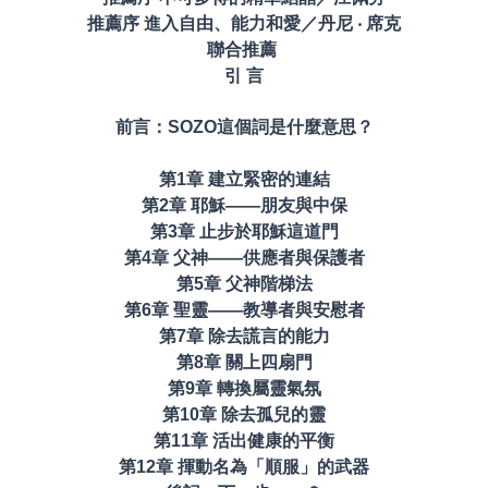
推薦序 進入自由、能力和愛／丹尼 ‧ 席克
聯合推薦
引 言
前言：SOZO這個詞是什麼意思？
第1章 建立緊密的連結
第2章 耶穌——朋友與中保
第3章 止步於耶穌這道門
第4章 父神——供應者與保護者
第5章 父神階梯法
第6章 聖靈——教導者與安慰者
第7章 除去謊言的能力
第8章 關上四扇門
第9章 轉換屬靈氣氛
第10章 除去孤兒的靈
第11章 活出健康的平衡
第12章 揮動名為「順服」的武器