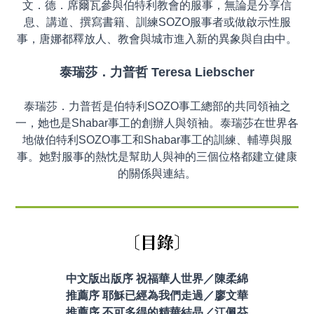
文
．德．席爾瓦
參與伯特利教會的服事，無論是分享信
息、講道、撰寫書籍、訓練SOZO服事者或做啟示性服
事，唐娜都釋放人、教會與城市進入新的異象與自由中。
泰瑞莎．力普哲 Teresa Liebscher
泰瑞莎．力普哲是伯特利SOZO事工總部的共同領袖之
一，她也是Shabar事工的創辦人與領袖。泰瑞莎在世界各
地做伯特利SOZO事工和Shabar事工的訓練、輔導與服
事。她對服事的熱忱是幫助人與神的三個位格都建立健康
的關係與連結。
〔
目錄
〕
中文版出版序 祝福華人世界／陳柔綿
推薦序 耶穌已經為我們走過／廖文華
推薦序 不可多得的精華結晶／江佩芬