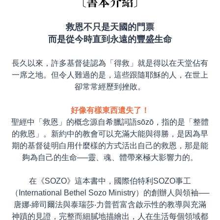
〔
書本介紹
〕
救恩不只是天國的門票
而是從今時直到永遠的豐盛生命
長久以來，許多基督徒認為「得救」就是得以在天堂佔有
一席之地。但令人難過的是，這些跟隨耶穌的人，在世上
卻常常經歷到挫敗。
好像有樣東西遺失了！
聖經中「救恩」的概念源自希臘詞語sōzō，指的是「整體
的救恩」。新約中的教會可以充滿大能與得勝，是因為早
期的基督徒明白用什麼樣的方式活出自己的救恩，那是能
夠為自己的生命──靈、魂、體帶來極大影響力的。
在《SOZO》這本書中，國際伯特利SOZO事工
（International Bethel Sozo Ministry）的創辦人與領袖──
唐娜‧締司爾法與泰瑞莎‧力普哲富含啟示性的教導與充滿
神蹟的見證，完整而細膩地描繪出，人在生活每個領域都