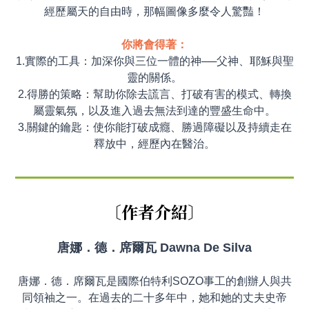
經歷屬天的自由時，那幅圖像多麼令人驚豔！
你將會得著：
1.實際的工具：加深你與三位一體的神──父神、耶穌與聖
靈的關係。
2.得勝的策略：幫助你除去謊言、打破有害的模式、轉換
屬靈氣氛，以及進入過去無法到達的豐盛生命中。
3.關鍵的鑰匙：使你能打破成癮、勝過障礙以及持續走在
釋放中，經歷內在醫治。
〔
作者介紹
〕
唐娜
．
德
．
席爾瓦 Dawna De Silva
唐娜．德．席爾瓦是國際伯特利SOZO事工的創辦人與共
同領袖之一。在過去的二十多年中，她和她的丈夫史帝