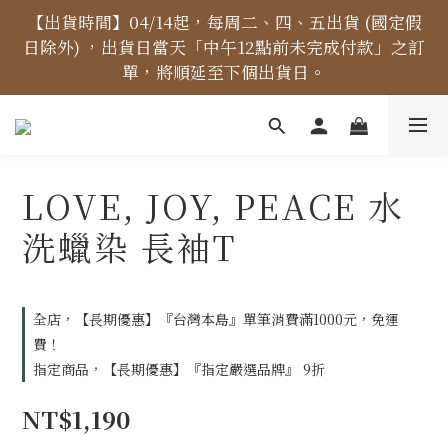
【價格標示更新】異象出版品-價格標示更新為原價，
【出貨時間】04/14起，每周二、四、五出貨 (國定假
日除外) ，出貨日當天「中午12點前未完成付款」之訂
折扣一律購物車計算。
單，將順延至下個出貨日。
【免運金額】台灣地區全站滿1000元免運費！
LOVE, JOY, PEACE 水
【價格標示更新】異象出版品-價格標示更新為原價，
洗蠟染 長袖T
折扣一律購物車計算。
全店，【長期優惠】『台灣本島』單筆消費滿1000元，免運
費！
指定商品，【長期優惠】『指定嚴選品牌』 9折
NT$1,190