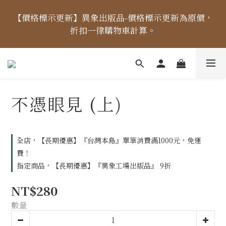
【價格標示更新】異象出版品-價格標示更新為原價，
【價格標示更新】異象出版品-價格標示更新為原價，
折扣一律購物車計算。
折扣一律購物車計算。
【出貨時間】04/14起，每周二、四、五出貨 (國定假
日除外) ，出貨日當天「中午12點前未完成付款」之訂
單，將順延至下個出貨日。
不憑眼見 (上)
【免運金額】台灣地區全站滿1000元免運費！
全店，【長期優惠】『台灣本島』單筆消費滿1000元，免運
費！
【價格標示更新】異象出版品-價格標示更新為原價，
指定商品，【長期優惠】『異象工場出版品』 9折
折扣一律購物車計算。
NT$280
數量