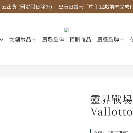
四、五出貨 (國定假日除外) ，出貨日當天「中午12點前未完
標示更新】異象出版品-價格標示更新為原價，折扣一律購物
【免運金額】台灣地區全站滿1000元免運費！
標示更新】異象出版品-價格標示更新為原價，折扣一律購物
文創禮品
嚴選品牌 - 預購商品
嚴選品牌
靈界戰場 
Vallott
全店，【長期優惠】『