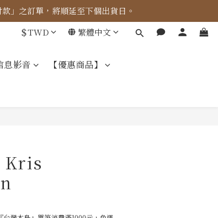
成付款」之訂單，將順延至下個出貨日。
車計算。
$
TWD
繁體中文
車計算。
信息影音
【優惠商品】
Kris
on
台灣本島』單筆消費滿1000元，免運