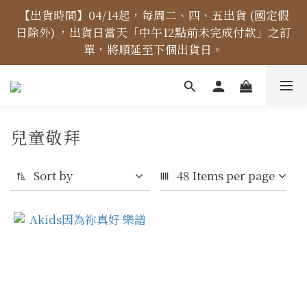
【價格標示更新】異象出版品-價格標示更新為原價，
【出貨時間】04/14起，每周二、四、五出貨 (國定假
日除外) ，出貨日當天「中午12點前未完成付款」之訂
折扣一律購物車計算。
單，將順延至下個出貨日。
【免運金額】台灣地區全站滿1000元免運費！
兒童敬拜
【價格標示更新】異象出版品-價格標示更新為原價，
折扣一律購物車計算。
Sort by
48 Items per page