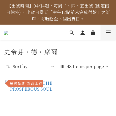
【價格標示更新】異象出版品-價格標示更新為原價，
【出貨時間】04/14起，每周二、四、五出貨 (國定假
日除外) ，出貨日當天「中午12點前未完成付款」之訂
折扣一律購物車計算。
單，將順延至下個出貨日。
【免運金額】台灣地區全站滿1000元免運費！
史帝芬・德・席爾
【價格標示更新】異象出版品-價格標示更新為原價，
折扣一律購物車計算。
Sort by
48 Items per page
嚴 選 品 牌 - 新 品 上 市