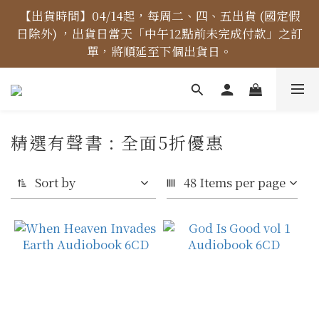
【價格標示更新】異象出版品-價格標示更新為原價，
【出貨時間】04/14起，每周二、四、五出貨 (國定假
日除外) ，出貨日當天「中午12點前未完成付款」之訂
折扣一律購物車計算。
單，將順延至下個出貨日。
【免運金額】台灣地區全站滿1000元免運費！
精選有聲書 : 全面5折優惠
【價格標示更新】異象出版品-價格標示更新為原價，
折扣一律購物車計算。
Sort by
48 Items per page