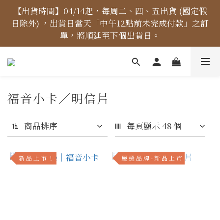
【價格標示更新】異象出版品-價格標示更新為原價，
【出貨時間】04/14起，每周二、四、五出貨 (國定假
日除外) ，出貨日當天「中午12點前未完成付款」之訂
折扣一律購物車計算。
單，將順延至下個出貨日。
【免運金額】台灣地區全站滿1000元免運費！
福音小卡／明信片
【價格標示更新】異象出版品-價格標示更新為原價，
折扣一律購物車計算。
商品排序
每頁顯示 48 個
新 品 上 市 ！
嚴 選 品 牌 - 新 品 上 市