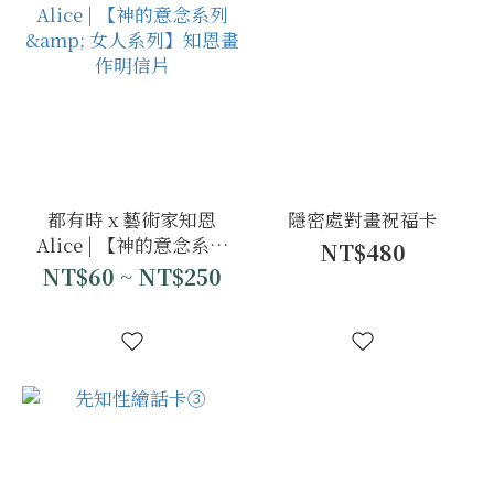
都有時 x 藝術家知恩
隱密處對畫祝福卡
Alice | 【神的意念系列
NT$480
& 女人系列】知恩畫作
NT$60 ~ NT$250
明信片