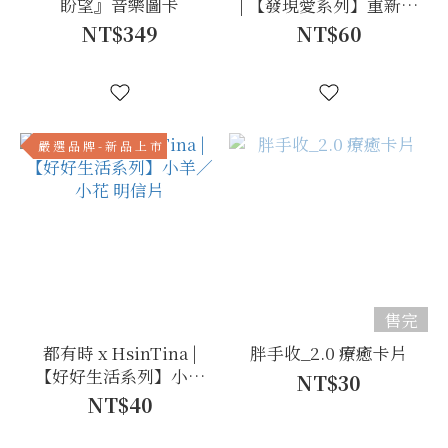
盼望』音樂圖卡
| 【發現愛系列】重新之
愛／保護之愛／扶持之
NT$349
NT$60
愛 明信片
嚴 選 品 牌 - 新 品 上 市
售完
都有時 x HsinTina |
胖手收_2.0 療癒卡片
【好好生活系列】小羊
NT$30
／小花 明信片
NT$40