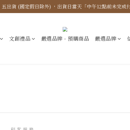
四、五出貨 (國定假日除外) ，出貨日當天「中午12點前未完
標示更新】異象出版品-價格標示更新為原價，折扣一律購物
【免運金額】台灣地區全站滿1000元免運費！
標示更新】異象出版品-價格標示更新為原價，折扣一律購物
文創禮品
嚴選品牌 - 預購商品
嚴選品牌
顧客服務